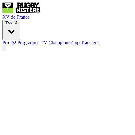
XV de France
Top 14
Pro D2
Programme TV
Champions Cup
Transferts