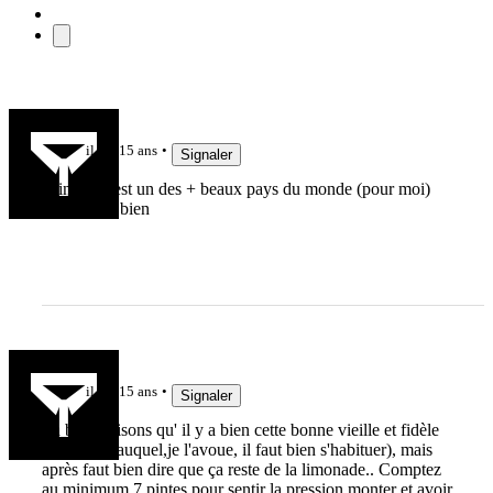
ced
il y a 15 ans
Signaler
veinard, c'est un des + beaux pays du monde (pour moi)
profites-en bien
tougo59
il y a 15 ans
Signaler
La bière, disons qu' il y a bien cette bonne vieille et fidèle
Guinness (auquel,je l'avoue, il faut bien s'habituer), mais
après faut bien dire que ça reste de la limonade.. Comptez
au minimum 7 pintes pour sentir la pression monter et avoir