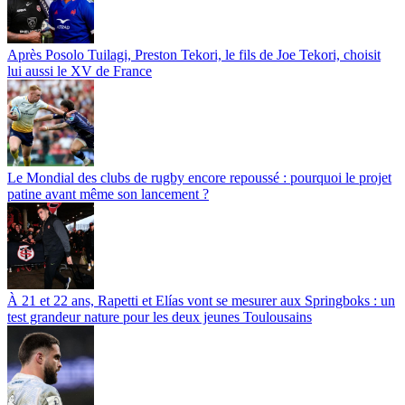
Après Posolo Tuilagi, Preston Tekori, le fils de Joe Tekori, choisit
lui aussi le XV de France
Le Mondial des clubs de rugby encore repoussé : pourquoi le projet
patine avant même son lancement ?
À 21 et 22 ans, Rapetti et Elías vont se mesurer aux Springboks : un
test grandeur nature pour les deux jeunes Toulousains