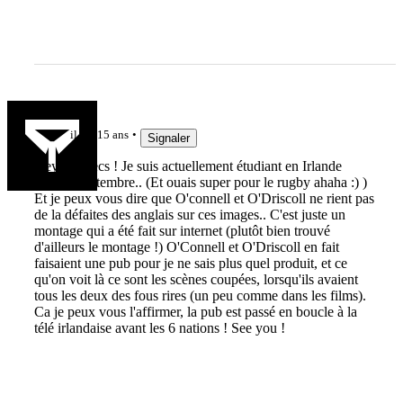
tougo59
il y a 15 ans
Signaler
Hey les mecs ! Je suis actuellement étudiant en Irlande
depuis Septembre.. (Et ouais super pour le rugby ahaha :) )
Et je peux vous dire que O'connell et O'Driscoll ne rient pas
de la défaites des anglais sur ces images.. C'est juste un
montage qui a été fait sur internet (plutôt bien trouvé
d'ailleurs le montage !) O'Connell et O'Driscoll en fait
faisaient une pub pour je ne sais plus quel produit, et ce
qu'on voit là ce sont les scènes coupées, lorsqu'ils avaient
tous les deux des fous rires (un peu comme dans les films).
Ca je peux vous l'affirmer, la pub est passé en boucle à la
télé irlandaise avant les 6 nations ! See you !