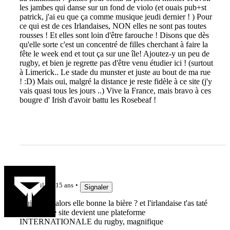
les jambes qui danse sur un fond de violo (et ouais pub+st
patrick, j'ai eu que ça comme musique jeudi dernier ! ) Pour
ce qui est de ces Irlandaises, NON elles ne sont pas toutes
rousses ! Et elles sont loin d'être farouche ! Disons que dès
qu'elle sorte c'est un concentré de filles cherchant à faire la
fête le week end et tout ça sur une île! Ajoutez-y un peu de
rugby, et bien je regrette pas d'être venu étudier ici ! (surtout
à Limerick.. Le stade du munster et juste au bout de ma rue
! :D) Mais oui, malgré la distance je reste fidèle à ce site (j'y
vais quasi tous les jours ..) Vive la France, mais bravo à ces
bougre d' Irish d'avoir battu les Rosebeaf !
ced
il y a 15 ans
Signaler
GuiGui'ch alors elle bonne la bière ? et l'irlandaise t'as taté
un peu ? ce site devient une plateforme
INTERNATIONALE du rugby, magnifique