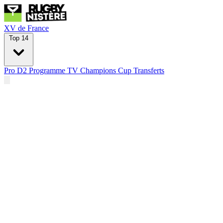
XV de France
Top 14
Pro D2
Programme TV
Champions Cup
Transferts