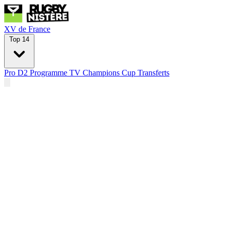
XV de France
Top 14
Pro D2
Programme TV
Champions Cup
Transferts