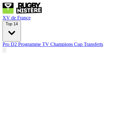
XV de France
Top 14
Pro D2
Programme TV
Champions Cup
Transferts