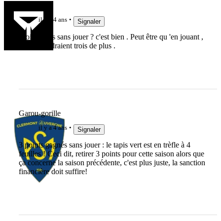
oc
il y a 4 ans
Signaler
Trois points sans jouer ? c'est bien . Peut être qu 'en jouant ,
ils en prendraient trois de plus .
Garou-gorille
il y a 4 ans
Signaler
3 points gagnés sans jouer : le tapis vert est en trèfle à 4
feuilles ! Ceci dit, retirer 3 points pour cette saison alors que
ça concerne la saison précédente, c'est plus juste, la sanction
financière doit suffire!