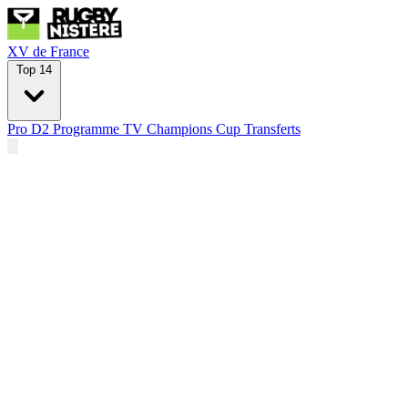
XV de France
Top 14
Pro D2
Programme TV
Champions Cup
Transferts