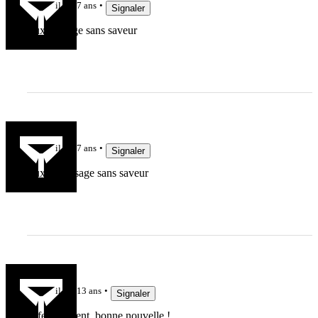
il y a 7 ans
Signaler
Lux passage sans saveur
Yonolan
il y a 7 ans
Signaler
Lux.... passage sans saveur
Kadova
il y a 13 ans
Signaler
Effectivement, bonne nouvelle !