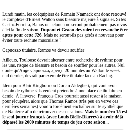
Lundi matin, les coéquipiers de Romain Ntamack ont donc retrouvé
le complexe d'Ernest-Wallon sans blessure majeure à signaler. Si les
Castro-Ferreira, Banos ou Jelonch ne seront probablement pas revus
d'ici la fin de saison,
Dupont et Graou devraient en revanche être
aptes pour cette J26.
Mais ne seront-ils pas gérés à nouveau pour
éviter toute rechute musculaire ?
Capuozzo titulaire, Ramos va devoir souffler
Ailleurs, Toulouse devrait alterner entre recherche de rythme pour
les uns, risque de blessure et besoin de souffler pour les autres. Nul
doute qu'Ange Capuozzo, aperçu 20 minutes au Wallon le week-
end dernier, devrait par exemple être titulaire face au Racing.
Idem pour Blair Kinghorn ou Dorian Aldegheri, qui vont avoir
besoin de rythme s'ils veulent prétendre à une place de titulaire en
demie. À l'inverse, François Cros pourrait aussi rester à la maison
pour récupérer, alors que Thomas Ramos (très peu en verve ces
dernières semaines) voudra forcément enchaîner sur le synthétique
de Nanterre afin de retrouver des sensations.
Mais le numéro 15 est
le seul joueur français (avec Louis Bielle-Biarrey) à avoir déjà
dépassé les 2000 minutes de temps de jeu cette saison...