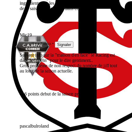
ingrédients que les joueurs du Racing...les antécédents
de la saison ne vont pas dans ce sens.
Mic19
il y a 2 mois
Signaler
Suivant info sur la "maison d'en face" le Racing est
dans le "petrin" pour le dire gentiment..
Gros problème de non respect du nombre de jiff tout
au long de la saison actuelle.
6 points debut de la saison prochaine ?
pascalbulroland