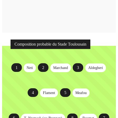
Composition probable du Stade Toulousain
1
2
3
Neti
Marchand
Aldegheri
4
5
Flament
Meafou
6
8
7
T. Ntamack (ou Brennan)
Roumat