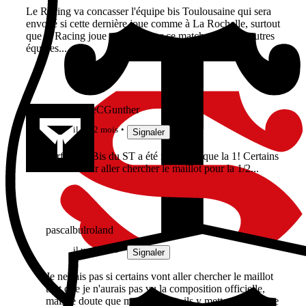
Le Racing va concasser l'équipe bis Toulousaine qui sera
envoyé si cette dernière joue comme à La Rochelle, surtout
que le Racing joue sa saison sur ce match comme 3 autres
équipes...
lebonbernieCGunther
il y a 2 mois
Signaler
Parfois, la Bis du ST a été meilleure que la 1! Certains
vont vouloir aller chercher le maillot pour la 1/2...
pascalbulroland
il y a 2 mois
Signaler
Je ne sais pas si certains vont aller chercher le maillot
tant que je n'aurais pas vu la composition officielle,
mais je doute que mentalement, ils y mettent les même