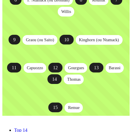
Willis
9
10
Graou (ou Saito)
Kinghorn (ou Ntamack)
11
12
13
Capuozzo
Gourgues
Barassi
14
Thomas
15
Remue
Top 14