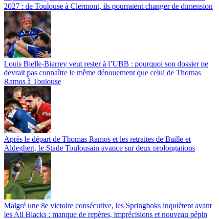
2027 : de Toulouse à Clermont, ils pourraient changer de dimension
Louis Bielle-Biarrey veut rester à l’UBB : pourquoi son dossier ne
devrait pas connaître le même dénouement que celui de Thomas
Ramos à Toulouse
Après le départ de Thomas Ramos et les retraites de Baille et
Aldegheri, le Stade Toulousain avance sur deux prolongations
Malgré une 8e victoire consécutive, les Springboks inquiètent avant
les All Blacks : manque de repères, imprécisions et nouveau pépin