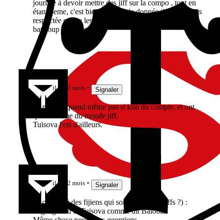
journée à devoir mettre des jiff sur la compo , tout en
étant 5eme, c'est bien qu'avant la donnée jiff n'était pas
respectée et que les succès se font avec peu de jiffs et
baucoup de fidjiens!
balobal
il y a 2 mois
Signaler
Ils ne sont quand même pas si loin du compte, et ont
quand même du monde jiff.
Tuisova l'est d'ailleurs.
Barraka
il y a 2 mois
Signaler
Ils ont aussi des fijiens qui sont jiffs (des fijiffs ?) :
Tagitagivalu et Tuisova comme dit Balobal.
Même chose pour leurs georgiens.