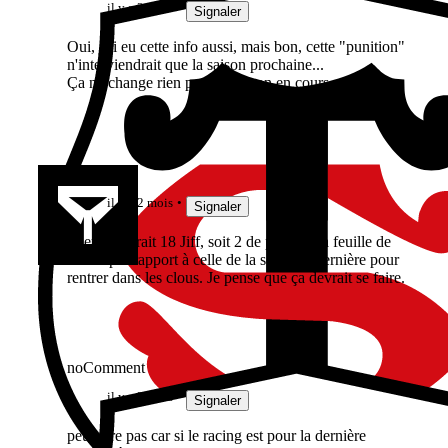
il y a 2 mois
Signaler
Oui, j'ai eu cette info aussi, mais bon, cette "punition"
n'interviendrait que la saison prochaine...
Ça ne change rien pour la saison en cours.
Barraka
il y a 2 mois
Signaler
Il leur faudrait 18 Jiff, soit 2 de plus sur la feuille de
match par rapport à celle de la semaine dernière pour
rentrer dans les clous. Je pense que ça devrait se faire.
noComment
il y a 2 mois
Signaler
peut-être pas car si le racing est pour la dernière