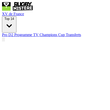
XV de France
Top 14
Pro D2
Programme TV
Champions Cup
Transferts