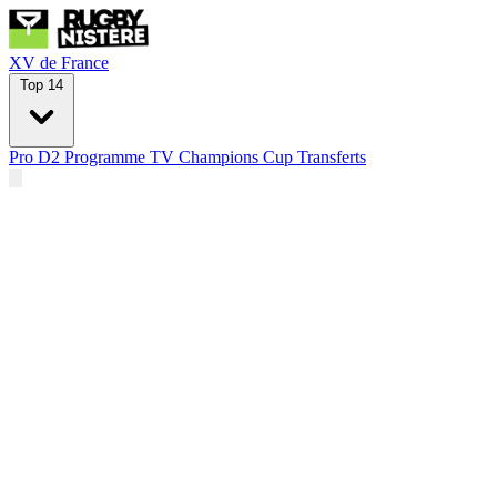
XV de France
Top 14
Pro D2
Programme TV
Champions Cup
Transferts