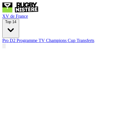
XV de France
Top 14
Pro D2
Programme TV
Champions Cup
Transferts