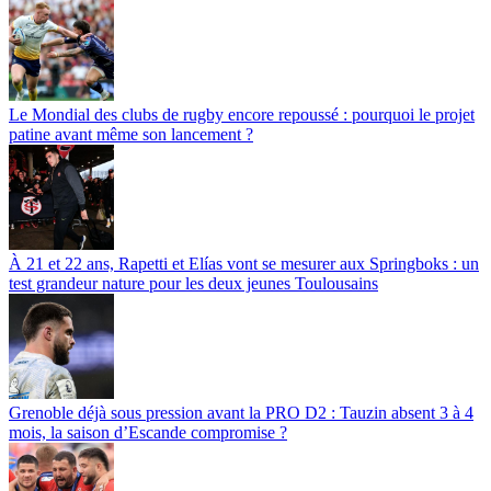
Le Mondial des clubs de rugby encore repoussé : pourquoi le projet
patine avant même son lancement ?
À 21 et 22 ans, Rapetti et Elías vont se mesurer aux Springboks : un
test grandeur nature pour les deux jeunes Toulousains
Grenoble déjà sous pression avant la PRO D2 : Tauzin absent 3 à 4
mois, la saison d’Escande compromise ?