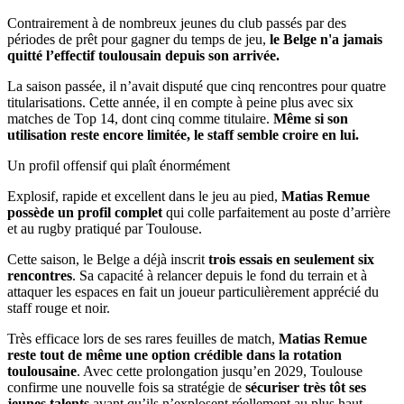
Contrairement à de nombreux jeunes du club passés par des
périodes de prêt pour gagner du temps de jeu,
le Belge n'a jamais
quitté l’effectif toulousain depuis son arrivée.
La saison passée, il n’avait disputé que cinq rencontres pour quatre
titularisations. Cette année, il en compte à peine plus avec six
matches de Top 14, dont cinq comme titulaire.
Même si son
utilisation reste encore limitée, le staff semble croire en lui.
Un profil offensif qui plaît énormément
Explosif, rapide et excellent dans le jeu au pied,
Matias Remue
possède un profil complet
qui colle parfaitement au poste d’arrière
et au rugby pratiqué par Toulouse.
Cette saison, le Belge a déjà inscrit
trois essais en seulement six
rencontres
. Sa capacité à relancer depuis le fond du terrain et à
attaquer les espaces en fait un joueur particulièrement apprécié du
staff rouge et noir.
Très efficace lors de ses rares feuilles de match,
Matias Remue
reste tout de même une option crédible dans la rotation
toulousaine
. Avec cette prolongation jusqu’en 2029, Toulouse
confirme une nouvelle fois sa stratégie de
sécuriser très tôt ses
jeunes talents
avant qu’ils n’explosent réellement au plus haut