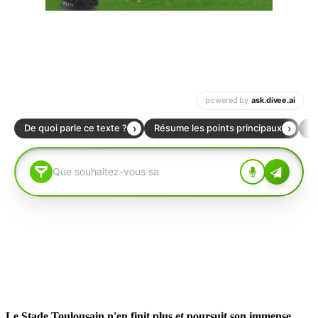
Le Stade Toulousain n'en finit plus et poursuit son immense