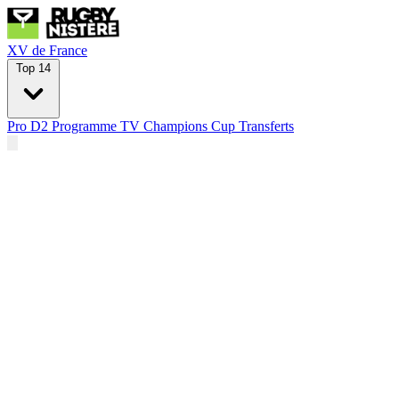
XV de France
Top 14
Pro D2
Programme TV
Champions Cup
Transferts