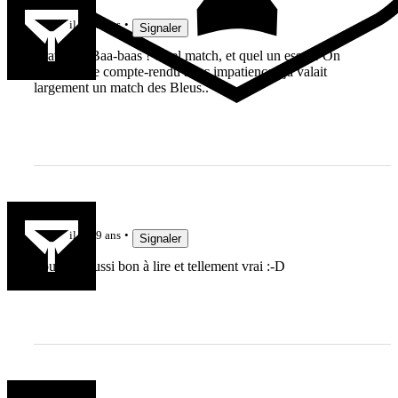
il y a 9 ans
Signaler
Bravo les Baa-baas ! Quel match, et quel un essai ! On
attend votre compte-rendu avec impatience, ça valait
largement un match des Bleus..
ketamine
il y a 9 ans
Signaler
Toujours aussi bon à lire et tellement vrai :-D
to7