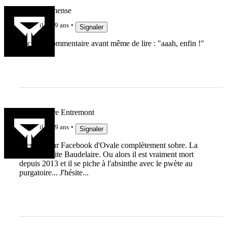
Cédric Immense
il y a 9 ans
Signaler
J'écris le commentaire avant même de lire : "aaah, enfin !"
Marc Lièvre Entremont
il y a 9 ans
Signaler
Premier mur Facebook d'Ovale complètement sobre. La
preuve, il cite Baudelaire. Ou alors il est vraiment mort
depuis 2013 et il se piche à l'absinthe avec le pwète au
purgatoire... J'hésite...