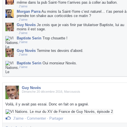
même dans la pub Saint-Yorre t’arrives pas à coller au ballon.
⋅
J'aime
Morgan Parra
Au moins la Saint-Yorre c’est naturel… t’as pensé à
prendre ton shake aux corticoïdes ce matin ?
⋅
J'aime
Guy Novès
Je crois que je vais finir par titulariser Baptiste, lui au
moins il est sage.
⋅
J'aime
Baptiste Serin
Trop chouette !
⋅
J'aime
Guy Novès
Termine tes devoirs d’abord.
⋅
J'aime
Baptiste Serin
Oui monsieur Novès.
⋅
J'aime
Guy Novès
Dimanche 20 décembre 2016, Marcoussis
Voilà, il y avait pas essai. Donc en fait on a gagné.
J'aime
⋅
Commenter
⋅
Partager