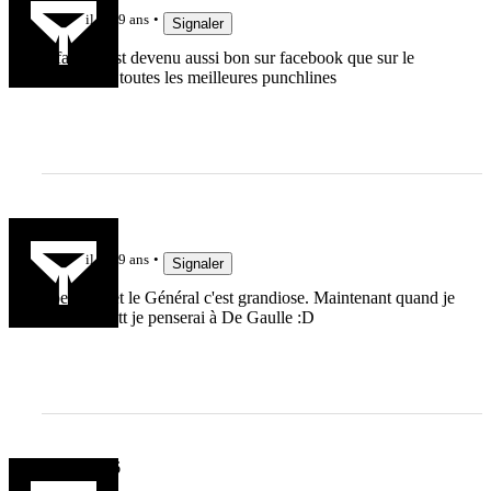
il y a 9 ans
Signaler
fofana, il est devenu aussi bon sur facebook que sur le
terrain, il a toutes les meilleures punchlines
tornad3
il y a 9 ans
Signaler
Spedding et le Général c'est grandiose. Maintenant quand je
verrais Scott je penserai à De Gaulle :D
Anthony26