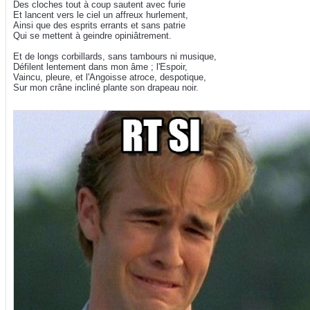
Des cloches tout à coup sautent avec furie
Et lancent vers le ciel un affreux hurlement,
Ainsi que des esprits errants et sans patrie
Qui se mettent à geindre opiniâtrement.
Et de longs corbillards, sans tambours ni musique,
Défilent lentement dans mon âme ; l'Espoir,
Vaincu, pleure, et l'Angoisse atroce, despotique,
Sur mon crâne incliné plante son drapeau noir.