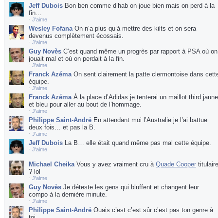
Jeff Dubois
Bon ben comme d’hab on joue bien mais on perd à la
fin…
⋅
J'aime
Wesley Fofana
On n’a plus qu’à mettre des kilts et on sera
devenus complètement écossais.
⋅
J'aime
Guy Novès
C’est quand même un progrès par rapport à PSA où on
jouait mal et où on perdait à la fin.
⋅
J'aime
Franck Azéma
On sent clairement la patte clermontoise dans cett
équipe.
⋅
J'aime
Franck Azéma
À la place d’Adidas je tenterai un maillot third jaune
et bleu pour aller au bout de l’hommage.
⋅
J'aime
Philippe Saint-André
En attendant moi l’Australie je l’ai battue
deux fois… et pas la B.
⋅
J'aime
Jeff Dubois
La B… elle était quand même pas mal cette équipe.
⋅
J'aime
Michael Cheika
Vous y avez vraiment cru à
Quade Cooper
titulair
? lol
⋅
J'aime
Guy Novès
Je déteste les gens qui bluffent et changent leur
compo à la dernière minute.
⋅
J'aime
Philippe Saint-André
Ouais c’est c’est sûr c’est pas ton genre à
toi.