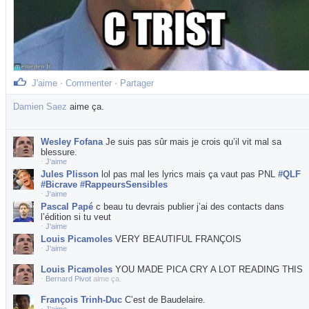
J'aime
⋅
Commenter
⋅
Partager
Damien Saez
aime ça.
Wesley Fofana
Je suis pas sûr mais je crois qu’il vit mal sa
blessure.
⋅
J'aime
Jules Plisson
lol pas mal les lyrics mais ça vaut pas PNL
#QLF
#Bicrave #RappeursSensibles
⋅
J'aime
Pascal Papé
c beau tu devrais publier j’ai des contacts dans
l’édition si tu veut
⋅
J'aime
Louis Picamoles
VERY BEAUTIFUL FRANÇOIS
⋅
J'aime
Louis Picamoles
YOU MADE PICA CRY A LOT READING THIS
⋅
Bernard Pivot
aime ça.
François Trinh-Duc
C’est de Baudelaire.