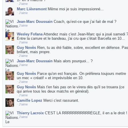
⋅
J'aime
Marc Lièvremont
Même moi je suis impressionné...
⋅
J'aime
Jean-Marc Doussain
Coach, qu’est-ce que j’ai fait de mal ?
⋅
J'aime
Wesley Fofana
Attendez mais c'est Jean-Marc qui a joué samedi 
Entre la carrure et le bandeau, j'ai cru que c'était Barcella en 10...
⋅
J'aime
Guy Novès
Rien, tu as été fiable, sobre, excellent en défense. Pa
brillant, mais propre.
⋅
J'aime
Jean-Marc Doussain
Mais alors pourquoi... ?
⋅
J'aime
Guy Novès
Parce qu'on est français. On préfèrera toujours mettre
un mec « créatif » et imprévisible en 10.
⋅
J'aime
Guy Novès
Mais t'en fais pas on le virera dès qu'il se trouera (ce
qui arrive tous les deux matchs en général).
⋅
J'aime
Camille Lopez
Merci c'est rassurant.
⋅
J'aime
Thierry Lacroix
C'EST LA RRRRRRRRRRRÈGLE, il en a le droit !
⋅
J'aime