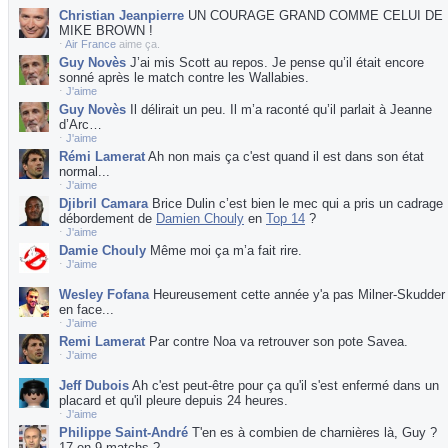
Christian Jeanpierre
UN COURAGE GRAND COMME CELUI DE
MIKE BROWN !
⋅
Air France
aime ça.
Guy Novès
J’ai mis Scott au repos. Je pense qu’il était encore
sonné après le match contre les Wallabies.
⋅
J'aime
Guy Novès
Il délirait un peu. Il m’a raconté qu’il parlait à Jeanne
d’Arc…
⋅
J'aime
Rémi Lamerat
Ah non mais ça c'est quand il est dans son état
normal...
⋅
J'aime
Djibril Camara
Brice Dulin c’est bien le mec qui a pris un cadrage
débordement de
Damien Chouly
en
Top 14
?
⋅
J'aime
Damie Chouly
Même moi ça m’a fait rire.
⋅
J'aime
Wesley Fofana
Heureusement cette année y'a pas Milner-Skudder
en face...
⋅
J'aime
Remi Lamerat
Par contre Noa va retrouver son pote Savea.
⋅
J'aime
Jeff Dubois
Ah c'est peut-être pour ça qu'il s'est enfermé dans un
placard et qu'il pleure depuis 24 heures.
⋅
J'aime
Philippe Saint-André
T'en es à combien de charnières là, Guy ?
17 en 9 matchs ?