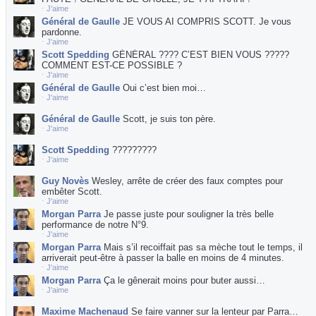
⋅
J'aime
Général de Gaulle
JE VOUS AI COMPRIS SCOTT. Je vous
pardonne.
⋅
J'aime
Scott Spedding
GÉNÉRAL ???? C’EST BIEN VOUS ?????
COMMENT EST-CE POSSIBLE ?
⋅
J'aime
Général de Gaulle
Oui c’est bien moi…
⋅
J'aime
Général de Gaulle
Scott, je suis ton père.
⋅
J'aime
Scott Spedding
?????????
⋅
J'aime
Guy Novès
Wesley, arrête de créer des faux comptes pour
embêter Scott.
⋅
J'aime
Morgan Parra
Je passe juste pour souligner la très belle
performance de notre N°9.
⋅
J'aime
Morgan Parra
Mais s’il recoiffait pas sa mèche tout le temps, il
arriverait peut-être à passer la balle en moins de 4 minutes.
⋅
J'aime
Morgan Parra
Ça le gênerait moins pour buter aussi…
⋅
J'aime
Maxime Machenaud
Se faire vanner sur la lenteur par Parra…