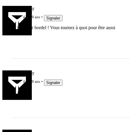
arnaud famy
il y a 9 ans
Signaler
lol les lopez bordel ! Vous tournez à quoi pour être aussi
marrants ?
arnaud famy
il y a 9 ans
Signaler
+1 grave