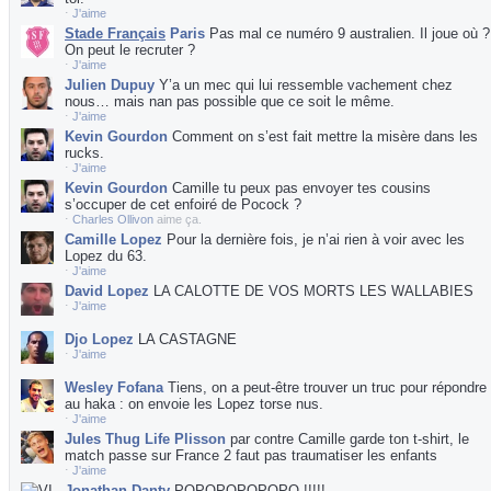
⋅
J'aime
Stade Français
Paris
Pas mal ce numéro 9 australien. Il joue où ?
On peut le recruter ?
⋅
J'aime
Julien Dupuy
Y’a un mec qui lui ressemble vachement chez
nous… mais nan pas possible que ce soit le même.
⋅
J'aime
Kevin Gourdon
Comment on s’est fait mettre la misère dans les
rucks.
⋅
J'aime
Kevin Gourdon
Camille tu peux pas envoyer tes cousins
s’occuper de cet enfoiré de Pocock ?
⋅
Charles Ollivon
aime ça.
Camille Lopez
Pour la dernière fois, je n’ai rien à voir avec les
Lopez du 63.
⋅
J'aime
David Lopez
LA CALOTTE DE VOS MORTS LES WALLABIES
⋅
J'aime
Djo Lopez
LA CASTAGNE
⋅
J'aime
Wesley Fofana
Tiens, on a peut-être trouver un truc pour répondre
au haka : on envoie les Lopez torse nus.
⋅
J'aime
Jules Thug Life Plisson
par contre Camille garde ton t-shirt, le
match passe sur France 2 faut pas traumatiser les enfants
⋅
J'aime
Jonathan Danty
POPOPOPOPOPO !!!!!