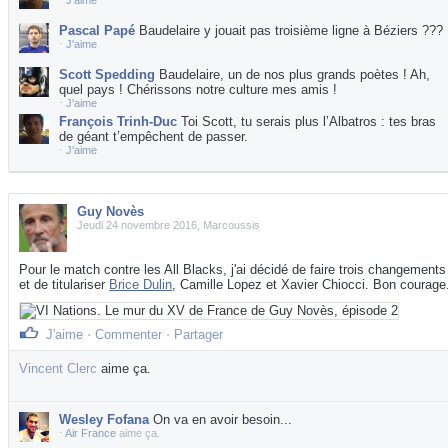
⋅
J'aime
Pascal Papé
Baudelaire y jouait pas troisième ligne à Béziers ???
⋅
J'aime
Scott Spedding
Baudelaire, un de nos plus grands poètes ! Ah,
quel pays ! Chérissons notre culture mes amis !
⋅
J'aime
François Trinh-Duc
Toi Scott, tu serais plus l’Albatros : tes bras
de géant t’empêchent de passer.
⋅
J'aime
Guy Novès
Jeudi 24 novembre 2016, Marcoussis
Pour le match contre les All Blacks, j'ai décidé de faire trois changements
et de titulariser
Brice Dulin
, Camille Lopez et Xavier Chiocci. Bon courage
J'aime
⋅
Commenter
⋅
Partager
Vincent Clerc
aime ça.
Wesley Fofana
On va en avoir besoin...
⋅
Air France
aime ça.