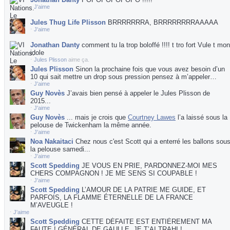
⋅
J'aime
Jules Thug Life Plisson
BRRRRRRRA, BRRRRRRRRAAAAA
⋅
J'aime
Jonathan Danty
comment tu la trop boloffé !!!! t tro fort Vule t mon
idole
⋅
Jules Plisson
aime ça.
Jules Plisson
Sinon la prochaine fois que vous avez besoin d’un
10 qui sait mettre un drop sous pression pensez à m’appeler…
⋅
J'aime
Guy Novès
J’avais bien pensé à appeler le Jules Plisson de
2015...
⋅
J'aime
Guy Novès
... mais je crois que
Courtney Lawes
l’a laissé sous la
pelouse de Twickenham la même année.
⋅
J'aime
Noa Nakaitaci
Chez nous c'est Scott qui a enterré les ballons sou
la pelouse samedi...
⋅
J'aime
Scott Spedding
JE VOUS EN PRIE, PARDONNEZ-MOI MES
CHERS COMPAGNON ! JE ME SENS SI COUPABLE !
⋅
J'aime
Scott Spedding
L’AMOUR DE LA PATRIE ME GUIDE, ET
PARFOIS, LA FLAMME ÉTERNELLE DE LA FRANCE
M’AVEUGLE !
⋅
J'aime
Scott Spedding
CETTE DÉFAITE EST ENTIÈREMENT MA
FAUTE ! GÉNÉRAL DE GAULLE, JE T’AI TRAHI !