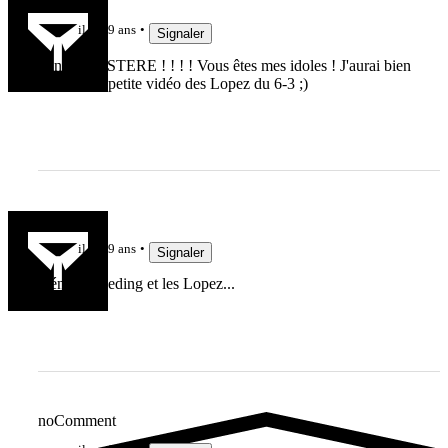
Potus
il y a 9 ans
Signaler
FantastikYSTERE ! ! ! ! Vous êtes mes idoles ! J'aurai bien
publié une petite vidéo des Lopez du 6-3 ;)
Olmo
il y a 9 ans
Signaler
Génial Speeding et les Lopez...
noComment