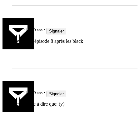
orion38
il y a 9 ans
Signaler
Vivement l'épisode 8 après les black
Jak3192
il y a 9 ans
Signaler
Rien d'autre à dire que: (y)