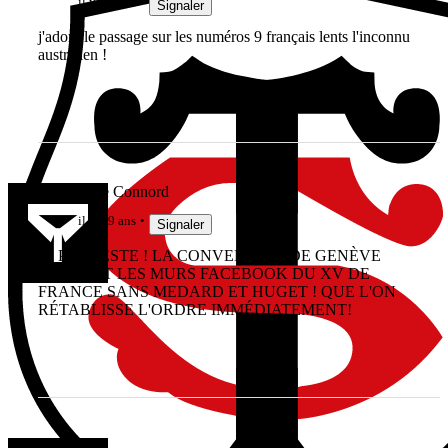
il y a 9 ans
Signaler
j'adore le passage sur les numéros 9 français lents l'inconnu
australien !
Imblairable Connord
il y a 9 ans
Signaler
JE PROTESTE ! LA CONVENTION DE GENÈVE
INTERDIT LES MURS FACEBOOK DU XV DE
FRANCE SANS MEDARD ET HUGET ! QUE L'ON
RÉTABLISSE L'ORDRE IMMÉDIATEMENT!
artillon