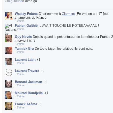
Craig Joubert
aime ça.
Wesley Fofana
C’est comme à
Clermont
. En vrai on est 17 fois
champions de France.
⋅
J'aime
Fabien Galthié
IL AVAIT TOUCHÉ LE POTEEAAAAAU !
⋅
J'aime
Guy Novès
Depuis quand le présentateur de la météo sur France 2
intervient ici ?
⋅
J'aime
Yannick Bru
De toute façon les arbitres ils sont nuls.
⋅
J'aime
Laurent Labit
+1
⋅
J'aime
Laurent Travers
+1
⋅
J'aime
Bernard Jackman
+1
⋅
J'aime
Mourad Boudjellal
+1
⋅
J'aime
Franck Azéma
+1
⋅
J'aime