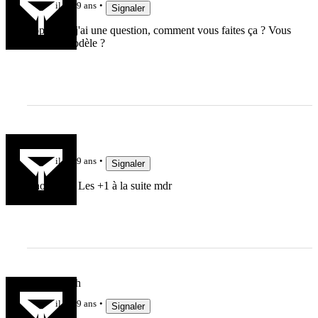
il y a 9 ans
Signaler
Top, Mais j'ai une question, comment vous faites ça ? Vous
avez un modèle ?
setonaikai
il y a 9 ans
Signaler
Énorme! :) Les +1 à la suite mdr
GuichMuch
il y a 9 ans
Signaler