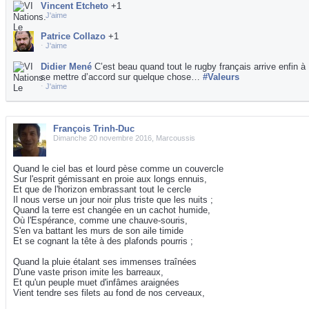
Vincent Etcheto
+1
⋅
J'aime
Patrice Collazo
+1
⋅
J'aime
Didier Mené
C’est beau quand tout le rugby français arrive enfin à
se mettre d’accord sur quelque chose…
#Valeurs
⋅
J'aime
François Trinh-Duc
Dimanche 20 novembre 2016, Marcoussis
Quand le ciel bas et lourd pèse comme un couvercle
Sur l'esprit gémissant en proie aux longs ennuis,
Et que de l'horizon embrassant tout le cercle
Il nous verse un jour noir plus triste que les nuits ;
Quand la terre est changée en un cachot humide,
Où l'Espérance, comme une chauve-souris,
S'en va battant les murs de son aile timide
Et se cognant la tête à des plafonds pourris ;
Quand la pluie étalant ses immenses traînées
D'une vaste prison imite les barreaux,
Et qu'un peuple muet d'infâmes araignées
Vient tendre ses filets au fond de nos cerveaux,