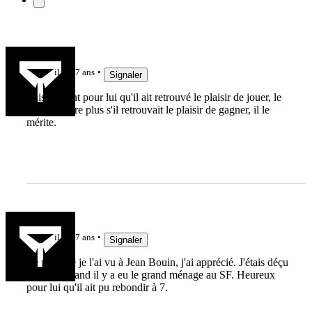
lelinzhou
il y a 7 ans
Signaler
Suis content pour lui qu'il ait retrouvé le plaisir de jouer, le
serais encore plus s'il retrouvait le plaisir de gagner, il le
mérite.
breiz93
il y a 7 ans
Signaler
Le peu que je l'ai vu à Jean Bouin, j'ai apprécié. J'étais déçu
pour lui quand il y a eu le grand ménage au SF. Heureux
pour lui qu'il ait pu rebondir à 7.