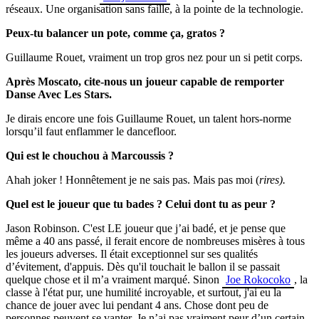
réseaux. Une organisation sans faille, à la pointe de la technologie.
Peux-tu balancer un pote, comme ça, gratos ?
Guillaume Rouet, vraiment un trop gros nez pour un si petit corps.
Après Moscato, cite-nous un joueur capable de remporter
Danse Avec Les Stars.
Je dirais encore une fois Guillaume Rouet, un talent hors-norme
lorsqu’il faut enflammer le dancefloor.
Qui est le chouchou à Marcoussis ?
Ahah joker ! Honnêtement je ne sais pas. Mais pas moi (
rires).
Quel est le joueur que tu bades ? Celui dont tu as peur ?
Jason Robinson. C'est LE joueur que j’ai badé, et je pense que
même a 40 ans passé, il ferait encore de nombreuses misères à tous
les joueurs adverses. Il était exceptionnel sur ses qualités
d’évitement, d'appuis. Dès qu'il touchait le ballon il se passait
quelque chose et il m’a vraiment marqué. Sinon
Joe Rokocoko
, la
classe à l'état pur, une humilité incroyable, et surtout, j'ai eu la
chance de jouer avec lui pendant 4 ans. Chose dont peu de
personnes peuvent se vanter. Je n’ai pas vraiment peur d’un certain