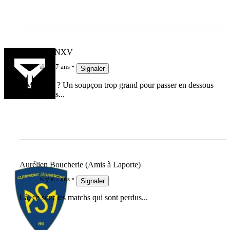
MARCFANXV
il y a 7 ans
Signaler
1 Mètre 74 ? Un soupçon trop grand pour passer en dessous
des cravates...
Aurélien Boucherie (Amis à Laporte)
il y a 7 ans
Signaler
Là, ce sont les matchs qui sont perdus...