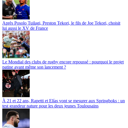
Après Posolo Tuilagi, Preston Tekori, le fils de Joe Tekori, choisit
lui aussi le XV de France
Le Mondial des clubs de rugby encore repoussé : pourquoi le projet
patine avant même son lancement ?
À 21 et 22 ans, Rapetti et Elías vont se mesurer aux Springboks : un
test grandeur nature pour les deux jeunes Toulousains