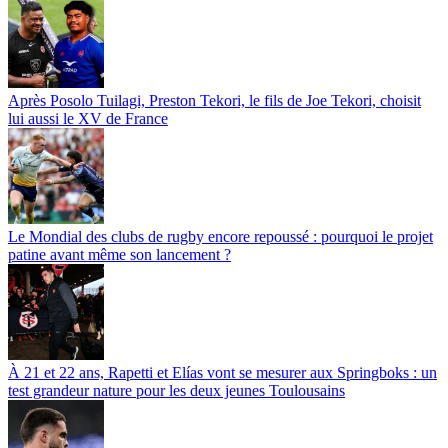
Après Posolo Tuilagi, Preston Tekori, le fils de Joe Tekori, choisit
lui aussi le XV de France
Le Mondial des clubs de rugby encore repoussé : pourquoi le projet
patine avant même son lancement ?
À 21 et 22 ans, Rapetti et Elías vont se mesurer aux Springboks : un
test grandeur nature pour les deux jeunes Toulousains