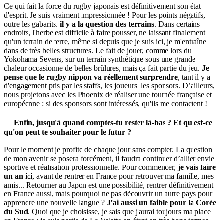
Ce qui fait la force du rugby japonais est définitivement son état
d'esprit. Je suis vraiment impressionnée ! Pour les points négatifs,
outre les gabarits,
il y a la question des terrains
. Dans certains
endroits, l'herbe est difficile à faire pousser, ne laissant finalement
qu'un terrain de terre, même si depuis que je suis ici, je m'entraîne
dans de très belles structures. Le fait de jouer, comme lors du
Yokohama Sevens, sur un terrain synthétique sous une grande
chaleur occasionne de belles brûlures, mais ça fait partie du jeu.
Je
pense que le rugby nippon va réellement surprendre
, tant il y a
d'engagement pris par les staffs, les joueurs, les sponsors. D’ailleurs,
nous projetons avec les Phoenix de réaliser une tournée française et
européenne : si des sponsors sont intéressés, qu'ils me contactent !
Enfin, jusqu'à quand comptes-tu rester là-bas ? Et qu'est-ce
qu'on peut te souhaiter pour le futur ?
Pour le moment je profite de chaque jour sans compter. La question
de mon avenir se posera forcément, il faudra continuer d’allier envie
sportive et réalisation professionnelle. Pour commencer,
je vais faire
un an ici
, avant de rentrer en France pour retrouver ma famille, mes
amis... Retourner au Japon est une possibilité, rentrer définitivement
en France aussi, mais pourquoi ne pas découvrir un autre pays pour
apprendre une nouvelle langue ?
J’ai aussi un faible pour la Corée
du Sud
. Quoi que je choisisse, je sais que j'aurai toujours ma place