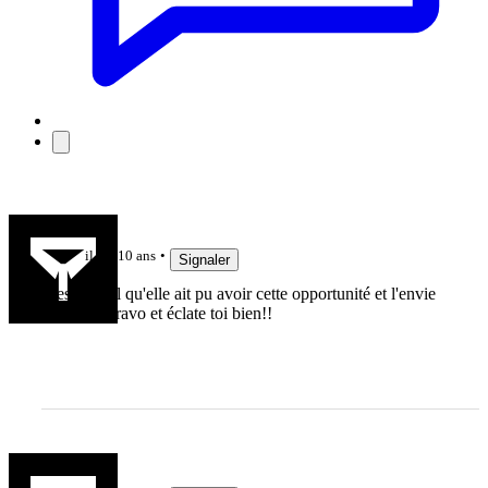
christobal
il y a 10 ans
Signaler
C'est génial qu'elle ait pu avoir cette opportunité et l'envie
d'y aller. Bravo et éclate toi bien!!
setonaikai