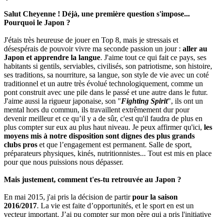
Salut Cheyenne ! Déjà, une première question s'impose...
Pourquoi le Japon ?
J'étais très heureuse de jouer en Top 8, mais je stressais et
désespérais de pouvoir vivre ma seconde passion un jour :
aller au
Japon et apprendre la langue
. J'aime tout ce qui fait ce pays, ses
habitants si gentils, serviables, civilisés, son patriotisme, son histoire,
ses traditions, sa nourriture, sa langue, son style de vie avec un coté
traditionnel et un autre très évolué technologiquement, comme un
pont construit avec une pile dans le passé et une autre dans le futur.
J'aime aussi la rigueur japonaise, son "
Fighting Spirit
", ils ont un
mental hors du commun, ils travaillent extrêmement dur pour
devenir meilleur et ce qu’il y a de sûr, c'est qu'il faudra de plus en
plus compter sur eux au plus haut niveau. Je peux affirmer qu'ici,
les
moyens mis à notre disposition sont dignes des plus grands
clubs pros
et que l’engagement est permanent. Salle de sport,
préparateurs physiques, kinés, nutritionnistes... Tout est mis en place
pour que nous puissions nous dépasser.
Mais justement, comment t'es-tu retrouvée au Japon ?
En mai 2015, j'ai pris la décision de partir
pour la saison
2016/2017
. La vie est faite d’opportunités, et le sport en est un
vecteur important. J’ai pu compter sur mon père qui a pris l'initiative