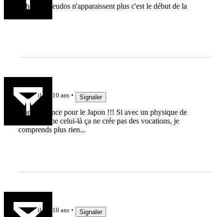
héhé les Pseudos n'apparaissent plus c'est le début de la
censure !
Pat33600
il y a 10 ans
Signaler
Bonne chance pour le Japon !!! Si avec un physique de
pilier comme celui-là ça ne crée pas des vocations, je
comprends plus rien...
Raffut63
il y a 10 ans
Signaler