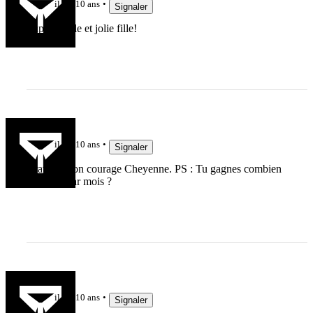
il y a 10 ans
Signaler
Super article et jolie fille!
breizovale
il y a 10 ans
Signaler
Bravo et bon courage Cheyenne. PS : Tu gagnes combien
de sioux par mois ?
ced
il y a 10 ans
Signaler