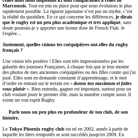
celles dont nous disposons ici sont comparables à celles de
Marcoussis
. Tout est mis en place pour que nous évoluions le plus
rapidement possible. La rigueur japonaise n’est pas un mythe, c’est
la réalité du quotidien. En ce qui concerne les différences,
je dirais
que le rugby est un peu plus académique et très appliqué
, sans
doute pourrais-je y apporter une bonne dose de French Flair. Je
l'espère…
Justement, quelles visions tes coéquipières ont-elles du rugby
français ?
Une vision très positive ! Elles sont très impressionnées par les
gabarits des joueuses Françaises, à chaque fois que je leur montre
des photos de mes anciennes coéquipières ou des filles contre qui j'ai
joué. Elles sont en demande constante d’apprentissage, et le mot
d’ordre en entrant sur le terrain est «
donne ton maximum et faites
vous plaisir
». Bien entendu, gagner est important, surtout pour un
club voulant jouer le premier rôle, mais la manière compte aussi. Il
existe un vrai esprit Rugby.
Parle nous un peu plus en profondeur de ton club, de son
histoire.
Le
Tokyo Phoenix rugby club
est né en 2002, année à partir de
laquelle les titres remportés se sont succédés jusqu'en 2009. En