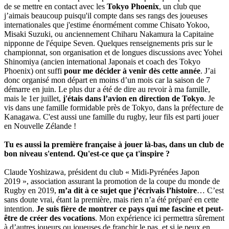
de se mettre en contact avec les
Tokyo Phoenix
, un club que
j’aimais beaucoup puisqu'il compte dans ses rangs des joueuses
internationales que j'estime énormément comme Chisato Yokoo,
Misaki Suzuki, ou anciennement Chiharu Nakamura la Capitaine
nipponne de l'équipe Seven. Quelques renseignements pris sur le
championnat, son organisation et de longues discussions avec Yohei
Shinomiya (ancien international Japonais et coach des Tokyo
Phoenix) ont suffi
pour me décider à venir dès cette année
. J’ai
donc organisé mon départ en moins d’un mois car la saison de 7
démarre en juin. Le plus dur a été de dire au revoir à ma famille,
mais le 1er juillet,
j'étais dans l’avion en direction de Tokyo
. Je
vis dans une famille formidable près de Tokyo, dans la préfecture de
Kanagawa. C'est aussi une famille du rugby, leur fils est parti jouer
en Nouvelle Zélande !
Tu es aussi la première française à jouer là-bas, dans un club de
bon niveau s'entend. Qu'est-ce que ça t'inspire ?
Claude Yoshizawa, président du club « Midi-Pyrénées Japon
2019 », association assurant la promotion de la coupe du monde de
Rugby en 2019,
m’a dit à ce sujet que j’écrivais l’histoire
… C’est
sans doute vrai, étant la première, mais rien n’a été préparé en cette
intention.
Je suis fière de montrer ce pays qui me fascine et peut-
être de créer des vocations
. Mon expérience ici permettra sûrement
à d’autres joueurs ou joueuses de franchir le pas, et si je peux en