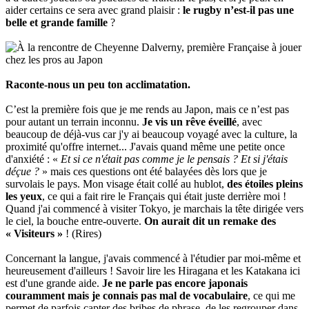
aider certains ce sera avec grand plaisir :
le rugby n’est-il pas une
belle et grande famille
?
Raconte-nous un peu ton acclimatation.
C’est la première fois que je me rends au Japon, mais ce n’est pas
pour autant un terrain inconnu.
Je vis un rêve éveillé
, avec
beaucoup de déjà-vus car j'y ai beaucoup voyagé avec la culture, la
proximité qu'offre internet... J'avais quand même une petite once
d'anxiété : «
Et si ce n'était pas comme je le pensais ? Et si j'étais
déçue ?
» mais ces questions ont été balayées dès lors que je
survolais le pays. Mon visage était collé au hublot,
des étoiles pleins
les yeux
, ce qui a fait rire le Français qui était juste derrière moi !
Quand j'ai commencé à visiter Tokyo, je marchais la tête dirigée vers
le ciel, la bouche entre-ouverte.
On aurait dit un remake des
« Visiteurs »
! (Rires)
Concernant la langue, j'avais commencé à l'étudier par moi-même et
heureusement d'ailleurs ! Savoir lire les Hiragana et les Katakana ici
est d'une grande aide.
Je ne parle pas encore japonais
couramment mais je connais pas mal de vocabulaire
, ce qui me
permet de parfois capter des bribes de phrase, de les regrouper dans