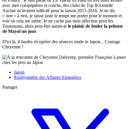
en France : je suis partie de La Valette en étant en très bons termes
avec mes coéquipières et coachs, des clubs de Top 8/Armelle
Auclair m’avaient sollicité pour la saison 2015-2016. Je ne dis
«
non
» à rien, je laisse juste le temps me porter pour le moment et
voir où cela me mène. Je ne cache pas mon affection pour les
Toulonnais, alors peut-être aurais-je
le plaisir de fouler la pelouse
de Mayol un jour
.
D'ici là, il faudra récupérer des séances made in Japon... Courage
Cheyenne !
Japon
Rugbynistère des Affaires Etrangères
Partager