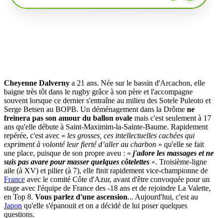
Cheyenne Dalverny
a 21 ans. Née sur le bassin d'Arcachon, elle
baigne très tôt dans le rugby grâce à son père et l'accompagne
souvent lorsque ce dernier s'entraîne au milieu des Sotele Puleoto et
Serge Betsen au BOPB. Un déménagement dans la Drôme
ne
freinera pas son amour du ballon ovale
mais c'est seulement à 17
ans qu'elle débute à Saint-Maximim-la-Sainte-Baume. Rapidement
repérée, c'est avec «
les grosses, ces intellectuelles cachées qui
expriment à volonté leur fierté d’aller au charbon
» qu'elle se fait
une place, puisque de son propre aveu : «
j'adore les massages et ne
suis pas avare pour masser quelques côtelettes
». Troisième-ligne
aile (à XV) et pilier (à 7), elle finit rapidement vice-championne de
France
avec le comité Côte d'Azur, avant d'être convoquée pour un
stage avec l'équipe de France des -18 ans et de rejoindre La Valette,
en Top 8.
Vous parlez d'une ascension
... Aujourd'hui, c'est au
Japon
qu'elle s'épanouit et on a décidé de lui poser quelques
questions.