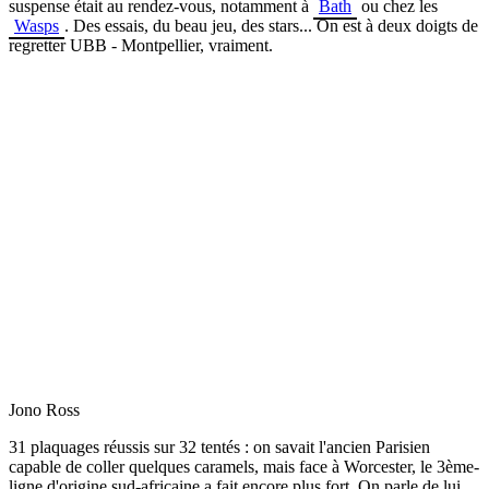
suspense était au rendez-vous, notamment à
Bath
ou chez les
Wasps
. Des essais, du beau jeu, des stars... On est à deux doigts de
regretter UBB - Montpellier, vraiment.
Jono Ross
31 plaquages réussis sur 32 tentés : on savait l'ancien Parisien
capable de coller quelques caramels, mais face à Worcester, le 3ème-
ligne d'origine sud-africaine a fait encore plus fort. On parle de lui