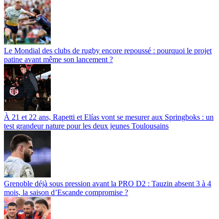
Le Mondial des clubs de rugby encore repoussé : pourquoi le projet
patine avant même son lancement ?
À 21 et 22 ans, Rapetti et Elías vont se mesurer aux Springboks : un
test grandeur nature pour les deux jeunes Toulousains
Grenoble déjà sous pression avant la PRO D2 : Tauzin absent 3 à 4
mois, la saison d’Escande compromise ?