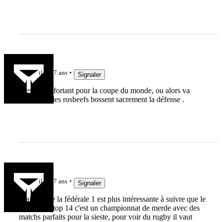
cahues
il y a 7 ans
Signaler
C'est réconfortant pour la coupe du monde, ou alors va
falloir que les rosbeefs bossent sacrement la défense .
fabien81
il y a 7 ans
Signaler
Mais même la fédérale 1 est plus intéressante à suivre que le
top 14. Le top 14 c'est un championnat de merde avec des
matchs parfaits pour la sieste, pour voir du rugby il vaut