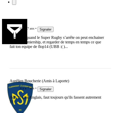
Nbat64
il y a 7 ans
Signaler
C'est bien quand le Super Rugby s’arrête on peut enchainer
avec le Premiership, et regarder de temps en temps ce que
fait ton equipe de flop14 (UBB :( )...
Aurélien Boucherie (Amis à Laporte)
il y a 7 ans
Signaler
Ach !!! Ces Anglais, faut toujours qu'ils fassent autrement
!!!