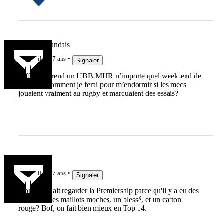
Le Haut Landais
il y a 7 ans
Signaler
Pffff... je prend un UBB-MHR n’importe quel week-end de
l’annee! Comment je ferai pour m’endormir si les mecs
jouaient vraiment au rugby et marquaient des essais?
Rugby08
il y a 7 ans
Signaler
Donc il fallait regarder la Premiership parce qu'il y a eu des
placages, des maillots moches, un blessé, et un carton
rouge? Bof, on fait bien mieux en Top 14.