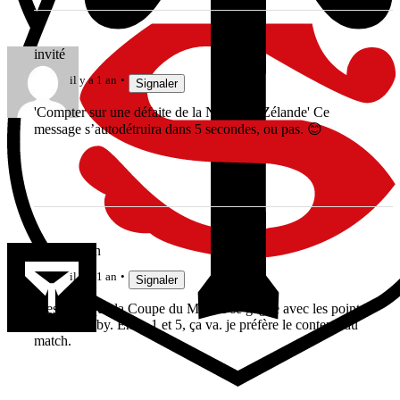
invité
il y a 1 an
Signaler
'Compter sur une défaite de la Nouvelle-Zélande' Ce
message s’autodétruira dans 5 secondes, ou pas. 😊
Jeu de main
il y a 1 an
Signaler
C'est vrai que la Coupe du Monde se gagne avec les points
World Rugby. Entre 1 et 5, ça va. je préfère le contenu du
match.