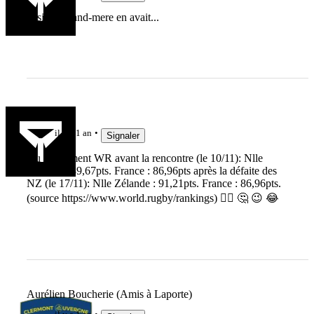
et si ma grand-mere en avait...
alan75
il y a 1 an
Signaler
Au classement WR avant la rencontre (le 10/11): Nlle
Zélande : 89,67pts. France : 86,96pts après la défaite des
NZ (le 17/11): Nlle Zélande : 91,21pts. France : 86,96pts.
(source https://www.world.rugby/rankings) 🤷‍♂️ 🤔 😉 😂
Aurélien Boucherie (Amis à Laporte)