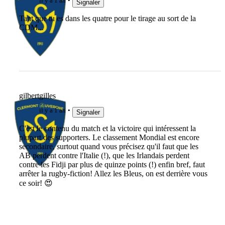
il y a 1 an
Signaler
Tant que tu es dans les quatre pour le tirage au sort de la
CDM...
gilbertgilles
il y a 1 an
Signaler
C'est le contenu du match et la victoire qui intéressent la
plupart des supporters. Le classement Mondial est encore
secondaire, surtout quand vous précisez qu'il faut que les
AB perdent contre l'Italie (!), que les Irlandais perdent
contre les Fidji par plus de quinze points (!) enfin bref, faut
arrêter la rugby-fiction! Allez les Bleus, on est derrière vous
ce soir! 😍