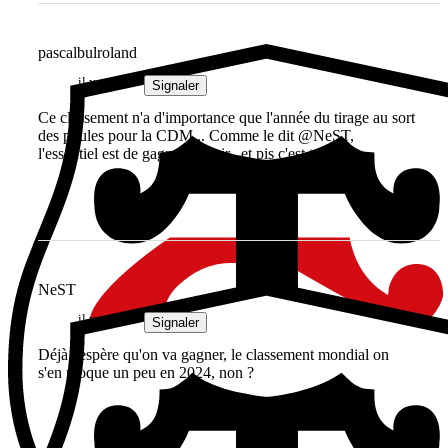
pascalbulroland
il y a 1 an
Signaler
Ce classement n'a d'importance que l'année du tirage au sort
des poules pour la CDM... Comme le dit @NeST,
l'essentiel est de gagner ce soir...et pis c'est tout !
NeST
il y a 1 an
Signaler
Déjà j'espère qu'on va gagner, le classement mondial on
s'en moque un peu en 2024, non ?