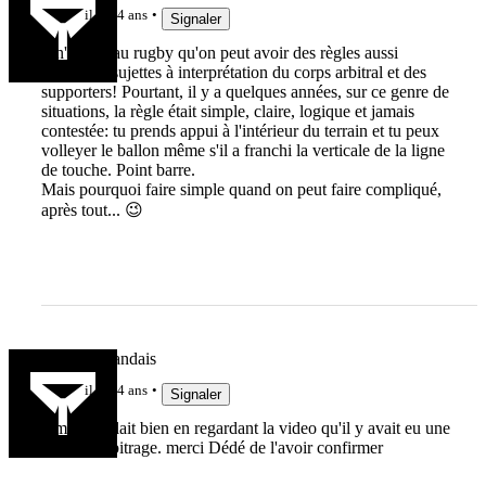
il y a 4 ans
Signaler
Il n'y a qu'au rugby qu'on peut avoir des règles aussi
tordues et sujettes à interprétation du corps arbitral et des
supporters! Pourtant, il y a quelques années, sur ce genre de
situations, la règle était simple, claire, logique et jamais
contestée: tu prends appui à l'intérieur du terrain et tu peux
volleyer le ballon même s'il a franchi la verticale de la ligne
de touche. Point barre.
Mais pourquoi faire simple quand on peut faire compliqué,
après tout... 😉
Le Haut Landais
il y a 4 ans
Signaler
il me semblait bien en regardant la video qu'il y avait eu une
erreur d'arbitrage. merci Dédé de l'avoir confirmer