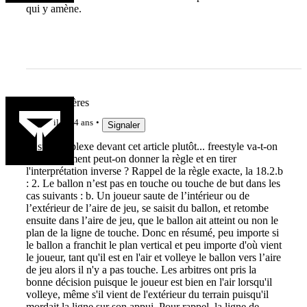
qui y amène.
Team Viscères
il y a 4 ans
Signaler
Je suis perplexe devant cet article plutôt... freestyle va-t-on
dire. Comment peut-on donner la règle et en tirer
l'interprétation inverse ? Rappel de la règle exacte, la 18.2.b
: 2. Le ballon n’est pas en touche ou touche de but dans les
cas suivants : b. Un joueur saute de l’intérieur ou de
l’extérieur de l’aire de jeu, se saisit du ballon, et retombe
ensuite dans l’aire de jeu, que le ballon ait atteint ou non le
plan de la ligne de touche. Donc en résumé, peu importe si
le ballon a franchit le plan vertical et peu importe d'où vient
le joueur, tant qu'il est en l'air et volleye le ballon vers l’aire
de jeu alors il n'y a pas touche. Les arbitres ont pris la
bonne décision puisque le joueur est bien en l'air lorsqu'il
volleye, même s'il vient de l'extérieur du terrain puisqu'il
mordait la ligne sur son appui. Pour rappel, la ligne de