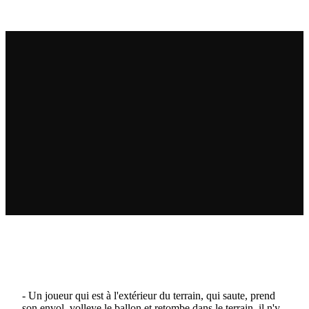
- Un joueur qui est à l'extérieur du terrain, qui saute, prend
son envol, volleye le ballon et retombe dans le terrain, il n'y