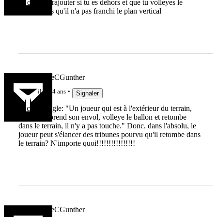
Et on peut rajouter si tu es dehors et que tu volleyes le
ballon alors qu'il n'a pas franchi le plan vertical
lebonbernieCGunther
il y a 4 ans
Signaler
Je cite la règle: "Un joueur qui est à l'extérieur du terrain,
qui saute, prend son envol, volleye le ballon et retombe
dans le terrain, il n'y a pas touche." Donc, dans l'absolu, le
joueur peut s'élancer des tribunes pourvu qu'il retombe dans
le terrain? N'importe quoi!!!!!!!!!!!!!!!!
lebonbernieCGunther