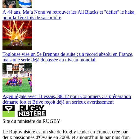
À 44 ans, Ma’a Nonu va retrouver les All Blacks et ''défier'' le haka
pour la 1ère fois de sa carrière
Toulouse vise un 5e Brennus de suite : un record absolu en France,
mais une série déjà dépassée au niveau mondial
Agen régale avec 11 essais, 38-12 pour Colomiers : la préparation
démarre fort et Brive reçoit déjà un sérieux avertissement
Site du ministère du RUGBY
Le Rugbynistere est un site de Rugby leader en France, créé par
deux passionnés d'Ovalie en 2008, et aujourd'hui lu par plus d'un