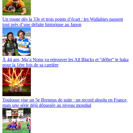
Un rouge dès la 33e et trois points d’écart : les Wallabies passent
tout près d’une défaite historique au Japon
À 44 ans, Ma’a Nonu va retrouver les All Blacks et ''défier'' le haka
pour la 1ère fois de sa carrière
Toulouse vise un 5e Brennus de suite : un record absolu en France,
mais une série déjà dépassée au niveau mondial