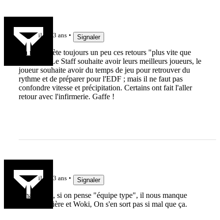
Mat RCK
il y a 3 ans
Signaler
Ça m'inquiète toujours un peu ces retours "plus vite que
prévus"... Le Staff souhaite avoir leurs meilleurs joueurs, le
joueur souhaite avoir du temps de jeu pour retrouver du
rythme et de préparer pour l'EDF ; mais il ne faut pas
confondre vitesse et précipitation. Certains ont fait l'aller
retour avec l'infirmerie. Gaffe !
frakc
il y a 3 ans
Signaler
Finalement, si on pense "équipe type", il nous manque
Danty, Villière et Woki, On s'en sort pas si mal que ça.