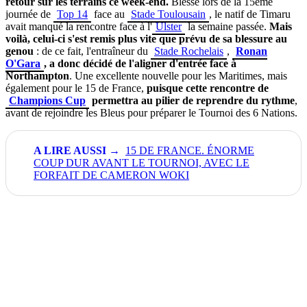
retour sur les terrains ce week-end.
Blessé lors de la 15ème
journée de
Top 14
face au
Stade Toulousain
, le natif de Timaru
avait manqué la rencontre face à l'
Ulster
la semaine passée.
Mais
voilà, celui-ci s'est remis plus vite que prévu de sa blessure au
genou
: de ce fait, l'entraîneur du
Stade Rochelais
,
Ronan
O'Gara
, a donc décidé de l'aligner d'entrée face à
Northampton
. Une excellente nouvelle pour les Maritimes, mais
également pour le 15 de France,
puisque cette rencontre de
Champions Cup
permettra au pilier de reprendre du rythme
,
avant de rejoindre les Bleus pour préparer le Tournoi des 6 Nations.
15 DE FRANCE. ÉNORME
COUP DUR AVANT LE TOURNOI, AVEC LE
FORFAIT DE CAMERON WOKI