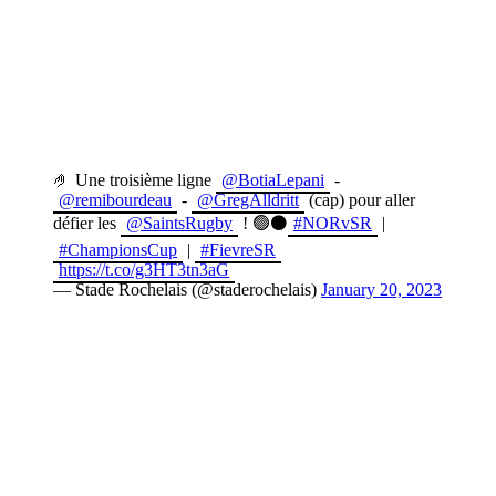
🤌 Une troisième ligne
@BotiaLepani
-
@remibourdeau
-
@GregAlldritt
(cap) pour aller
défier les
@SaintsRugby
! 🟢⚫️
#NORvSR
|
#ChampionsCup
|
#FievreSR
https://t.co/g3HT3tn3aG
— Stade Rochelais (@staderochelais)
January 20, 2023