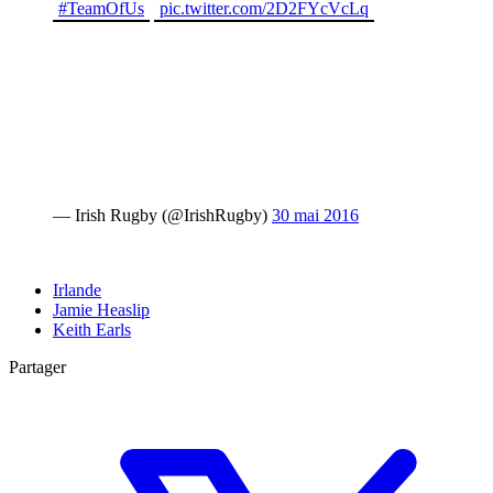
#TeamOfUs
pic.twitter.com/2D2FYcVcLq
— Irish Rugby (@IrishRugby)
30 mai 2016
Irlande
Jamie Heaslip
Keith Earls
Partager