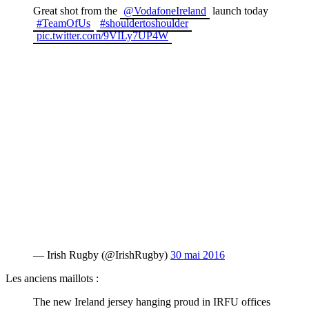
Great shot from the
@VodafoneIreland
launch today
#TeamOfUs
#shouldertoshoulder
pic.twitter.com/9VILy7UP4W
— Irish Rugby (@IrishRugby)
30 mai 2016
Les anciens maillots :
The new Ireland jersey hanging proud in IRFU offices