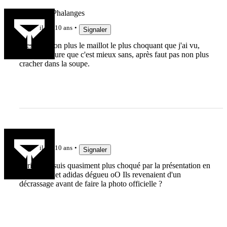
Salade de Phalanges
il y a 10 ans
Signaler
C'est pas non plus le maillot le plus choquant que j'ai vu,
mais c'est sure que c'est mieux sans, après faut pas non plus
cracher dans la soupe.
Gaboud
il y a 10 ans
Signaler
Sérieux je suis quasiment plus choqué par la présentation en
vieille basket adidas dégueu oO Ils revenaient d'un
décrassage avant de faire la photo officielle ?