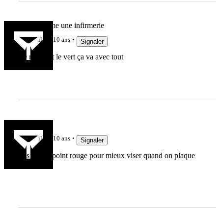
Plein comme une infirmerie
il y a 10 ans
Signaler
Le rouge et le vert ça va avec tout
setonaikai
il y a 10 ans
Signaler
Pas mal le point rouge pour mieux viser quand on plaque
sur eux!