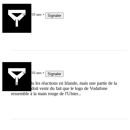
Olmo
il y a 10 ans
Signaler
lol.
pedronimo
il y a 10 ans
Signaler
Je n'ai pas lu les réactions en Irlande, mais une partie de la
polémique doit venir du fait que le logo de Vodafone
ressemble à la main rouge de l'Ulster...