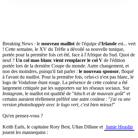
Breaking News : le
nouveau maillot
de l'équipe d'
Irlande
est... vert
! Cette semaine, le XV du Trèfle a dévoilé sa nouvelle tunique,
portée pour la première fois cet été, face à l'Afrique du Sud. Quoi de
neuf ?
Un col mao blanc vient remplacer le col V
de l'édition
portée lors de la dernière Coupe du monde. Autre changement, et
non des moindres, puisqu'il fait parler :
le nouveau sponsor
, floqué
à l'avant du maillot. Pour la première fois, celui-ci n'est pas blanc, le
logo de Vodafone étant rouge. La présence de cette couleur a été
largement critiquée par les supporters sur les réseaux sociaux. Sur
Instagram
, le maillot est qualifié de "
kitsch et de mauvais goût
" et
certains auraient réellement préféré une autre couleur : "
j'ai vu une
version photoshoppée avec le logo vert, c'est bien mieux!
"
Qu'en pensez-vous ?
Keith Earls, le capitaine Rory Best, Ultan Dillane et
Jamie Heaslip
jouent les mannequins :