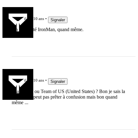
6592
il y a 10 ans
Signaler
Un petit coté IronMan, quand même.
olim
il y a 10 ans
Signaler
Team of us ou Team of US (United States) ? Bon je sais la
couleur ne peut pas prêter à confusion mais bon quand
même ...