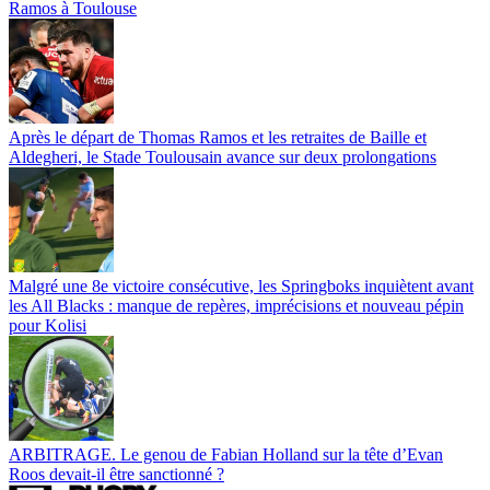
Ramos à Toulouse
Après le départ de Thomas Ramos et les retraites de Baille et
Aldegheri, le Stade Toulousain avance sur deux prolongations
Malgré une 8e victoire consécutive, les Springboks inquiètent avant
les All Blacks : manque de repères, imprécisions et nouveau pépin
pour Kolisi
ARBITRAGE. Le genou de Fabian Holland sur la tête d’Evan
Roos devait-il être sanctionné ?