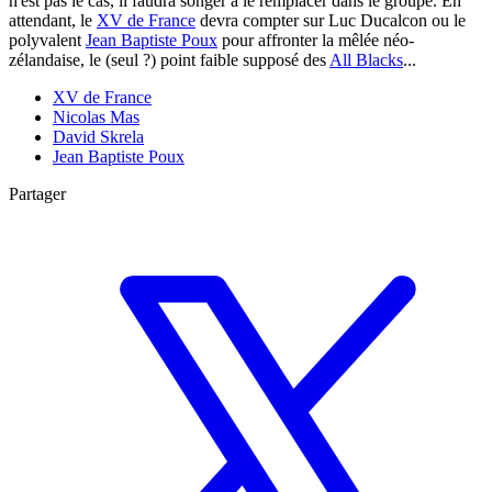
n'est pas le cas, il faudra songer à le remplacer dans le groupe. En
attendant, le
XV de France
devra compter sur Luc Ducalcon ou le
polyvalent
Jean Baptiste Poux
pour affronter la mêlée néo-
zélandaise, le (seul ?) point faible supposé des
All Blacks
...
XV de France
Nicolas Mas
David Skrela
Jean Baptiste Poux
Partager