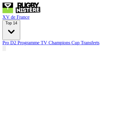
XV de France
Top 14
Pro D2
Programme TV
Champions Cup
Transferts