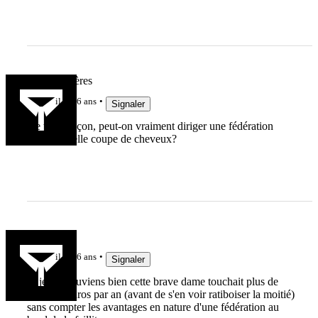
Team Viscères
il y a 6 ans
Signaler
De toute façon, peut-on vraiment diriger une fédération
avec une telle coupe de cheveux?
lelinzhou
il y a 6 ans
Signaler
Si je me souviens bien cette brave dame touchait plus de
400.000 euros par an (avant de s'en voir ratiboiser la moitié)
sans compter les avantages en nature d'une fédération au