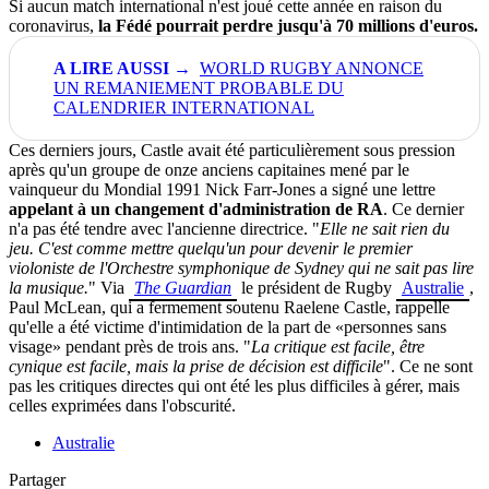
Si aucun match international n'est joué cette année en raison du
coronavirus,
la Fédé pourrait perdre jusqu'à 70 millions d'euros.
WORLD RUGBY ANNONCE
UN REMANIEMENT PROBABLE DU
CALENDRIER INTERNATIONAL
Ces derniers jours,
Castle
avait été particulièrement sous pression
après qu'un groupe de onze anciens capitaines mené par le
vainqueur du Mondial 1991 Nick
Farr-Jones
a signé une lettre
appelant à un changement d'administration de RA
.
Ce dernier
n'a pas été tendre avec l'ancienne directrice.
"
Elle ne sait rien du
jeu.
C'est comme mettre quelqu'un pour devenir le premier
violoniste de l'Orchestre symphonique de Sydney qui ne sait pas lire
la musique.
" Via
The Guardian
le président de Rugby
Australie
,
Paul
McLean
, qui a fermement soutenu
Raelene
Castle
, rappelle
qu'elle a été victime d'intimidation de la part de «personnes sans
visage» pendant près de trois ans.
"
La critique est facile, être
cynique est facile, mais la prise de décision est difficile
".
Ce ne sont
pas les critiques directes qui ont été les plus difficiles à gérer, mais
celles exprimées dans l'obscurité.
Australie
Partager