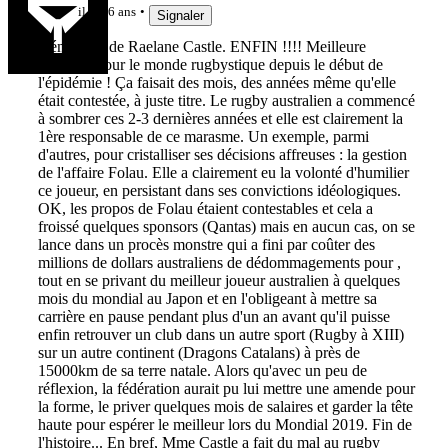
il y a 6 ans
Signaler
Démission de Raelane Castle. ENFIN !!!! Meilleure
nouvelle pour le monde rugbystique depuis le début de
l'épidémie ! Ça faisait des mois, des années même qu'elle
était contestée, à juste titre. Le rugby australien a commencé
à sombrer ces 2-3 dernières années et elle est clairement la
1ère responsable de ce marasme. Un exemple, parmi
d'autres, pour cristalliser ses décisions affreuses : la gestion
de l'affaire Folau. Elle a clairement eu la volonté d'humilier
ce joueur, en persistant dans ses convictions idéologiques.
OK, les propos de Folau étaient contestables et cela a
froissé quelques sponsors (Qantas) mais en aucun cas, on se
lance dans un procès monstre qui a fini par coûter des
millions de dollars australiens de dédommagements pour ,
tout en se privant du meilleur joueur australien à quelques
mois du mondial au Japon et en l'obligeant à mettre sa
carrière en pause pendant plus d'un an avant qu'il puisse
enfin retrouver un club dans un autre sport (Rugby à XIII)
sur un autre continent (Dragons Catalans) à près de
15000km de sa terre natale. Alors qu'avec un peu de
réflexion, la fédération aurait pu lui mettre une amende pour
la forme, le priver quelques mois de salaires et garder la tête
haute pour espérer le meilleur lors du Mondial 2019. Fin de
l'histoire... En bref, Mme Castle a fait du mal au rugby