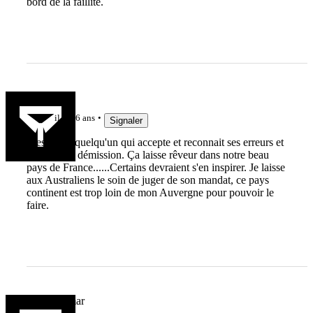
bord de la faillite.
Tchou63
il y a 6 ans
Signaler
C'est beau quelqu'un qui accepte et reconnait ses erreurs et
présente sa démission. Ça laisse rêveur dans notre beau
pays de France......Certains devraient s'en inspirer. Je laisse
aux Australiens le soin de juger de son mandat, ce pays
continent est trop loin de mon Auvergne pour pouvoir le
faire.
Jean Neymar