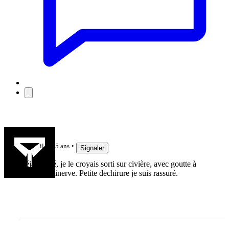
Passovale
il y a 5 ans
Signaler
Déjà blessé, je le croyais sorti sur civière, avec goutte à
goutte et minerve. Petite dechirure je suis rassuré.