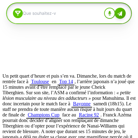
Un petit quart d’heure et puis s’en va. Dimanche, lors du match de
rentrée face à
Toulouse
en
Top 14
, l’arrière japonais n’a joué que
15 minutes avant d’être remplacé par le jeune Cheick
Tiberghien.
Sur son site, l’ASM a confirmé l’information :
« petite
lésion musculaire au niveau des adducteurs »
pour Matsuhima.
Il est
donc incertain pour le match face à
Bayonne
samedi (18h15). Le
staff ne prendra de toute manière aucun risque à huit jours du quart
de finale de
Champions Cup
face au
Racing 92
.
Franck Azéma
pourrait donc décider d’aligner son remplaçant de dimanche
Tiberghien ou d’opter pour l’expérience de Nanai-Williams qui
revient de blessure.
A noter que durant ses 15 minutes de jeu, le
japonais a déjà pu étaler sa classe avec une magnifique percée où il