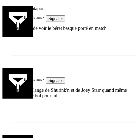
Maurice Patapon
il y a 5 ans
Signaler
C'est beau de voir le béret basque porté en match
ced
il y a 5 ans
Signaler
c'est un mélange de Shurink'n et de Joey Starr quand même
c'est pas de bol pour lui
FRLab