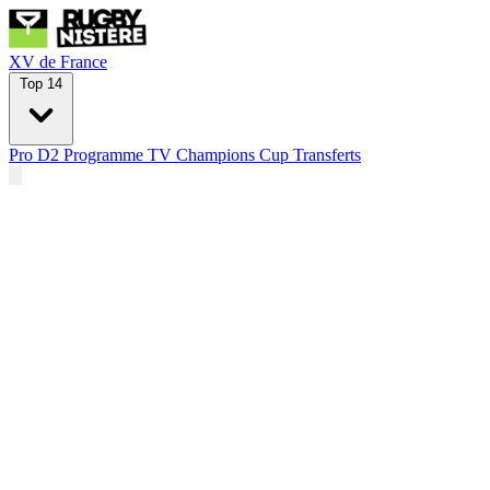
XV de France
Top 14
Pro D2
Programme TV
Champions Cup
Transferts