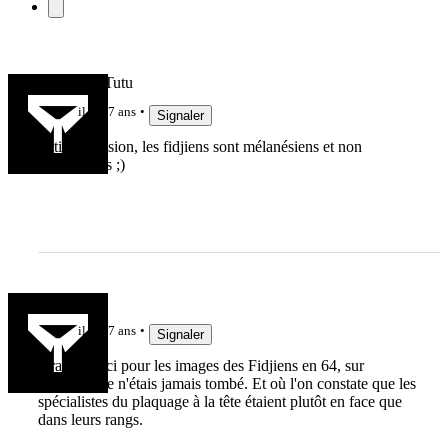
WallisianoTutu
il y a 7 ans
Signaler
Petite précision, les fidjiens sont mélanésiens et non
polynésiens ;)
Ahma
il y a 7 ans
Signaler
Grand merci pour les images des Fidjiens en 64, sur
lesquelles je n'étais jamais tombé. Et où l'on constate que les
spécialistes du plaquage à la tête étaient plutôt en face que
dans leurs rangs.