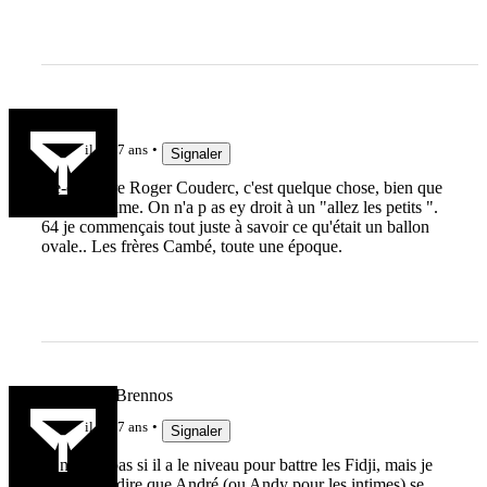
breiz93
il y a 7 ans
Signaler
Re-entendre Roger Couderc, c'est quelque chose, bien que
là il soit calme. On n'a p as ey droit à un "allez les petits ".
64 je commençais tout juste à savoir ce qu'était un ballon
ovale.. Les frères Cambé, toute une époque.
Vae Victis Brennos
il y a 7 ans
Signaler
Je ne sais pas si il a le niveau pour battre les Fidji, mais je
peux vous dire que André (ou Andy pour les intimes) se