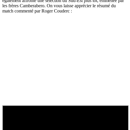
également affronté une sélection du Sud-Est plus tôt, emmenée par
les frères Camberabero. On vous laisse apprécier le résumé du
match commenté par Roger Couderc :