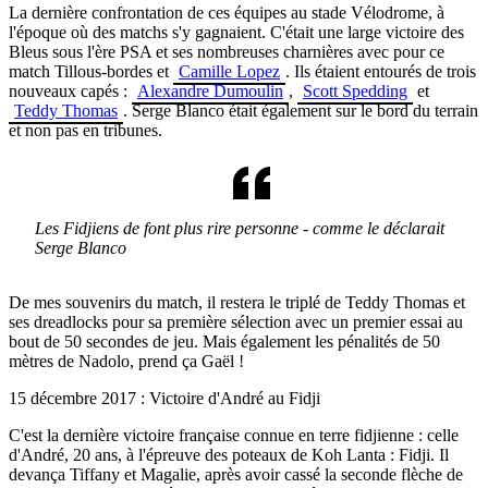
La dernière confrontation de ces équipes au stade Vélodrome, à
l'époque où des matchs s'y gagnaient. C'était une large victoire des
Bleus sous l'ère PSA et ses nombreuses charnières avec pour ce
match Tillous-bordes et
Camille Lopez
. Ils étaient entourés de trois
nouveaux capés :
Alexandre Dumoulin
,
Scott Spedding
et
Teddy Thomas
. Serge Blanco était également sur le bord du terrain
et non pas en tribunes.
Les Fidjiens de font plus rire personne - comme le déclarait
Serge Blanco
De mes souvenirs du match, il restera le triplé de Teddy Thomas et
ses dreadlocks pour sa première sélection avec un premier essai au
bout de 50 secondes de jeu. Mais également les pénalités de 50
mètres de Nadolo, prend ça Gaël !
15 décembre 2017 : Victoire d'André au Fidji
C'est la dernière victoire française connue en terre fidjienne : celle
d'André, 20 ans, à l'épreuve des poteaux de Koh Lanta : Fidji. Il
devança Tiffany et Magalie, après avoir cassé la seconde flèche de