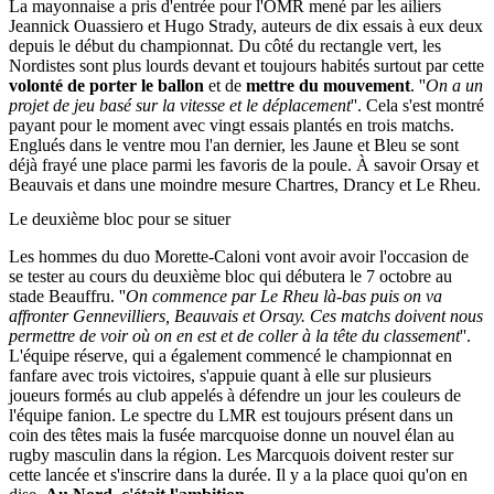
La mayonnaise a pris d'entrée pour l'OMR mené par les ailiers
Jeannick Ouassiero et Hugo Strady, auteurs de dix essais à eux deux
depuis le début du championnat. Du côté du rectangle vert, les
Nordistes sont plus lourds devant et toujours habités surtout par cette
volonté de porter le ballon
et de
mettre du mouvement
. ''
On a un
projet de jeu basé sur la vitesse et le déplacement
''. Cela s'est montré
payant pour le moment avec vingt essais plantés en trois matchs.
Englués dans le ventre mou l'an dernier, les Jaune et Bleu se sont
déjà frayé une place parmi les favoris de la poule. À savoir Orsay et
Beauvais et dans une moindre mesure Chartres, Drancy et Le Rheu.
Le deuxième bloc pour se situer
Les hommes du duo Morette-Caloni vont avoir avoir l'occasion de
se tester au cours du deuxième bloc qui débutera le 7 octobre au
stade Beauffru. ''
On commence par Le Rheu là-bas puis on va
affronter Gennevilliers, Beauvais et Orsay. Ces matchs doivent nous
permettre de voir où on en est et de coller à la tête du classement
''.
L'équipe réserve, qui a également commencé le championnat en
fanfare avec trois victoires, s'appuie quant à elle sur plusieurs
joueurs formés au club appelés à défendre un jour les couleurs de
l'équipe fanion. Le spectre du LMR est toujours présent dans un
coin des têtes mais la fusée marcquoise donne un nouvel élan au
rugby masculin dans la région. Les Marcquois doivent rester sur
cette lancée et s'inscrire dans la durée. Il y a la place quoi qu'on en