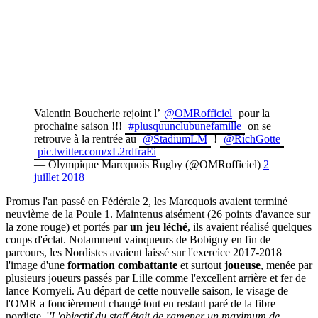
Valentin Boucherie rejoint l’
@OMRofficiel
pour la
prochaine saison !!!
#plusquunclubunefamille
on se
retrouve à la rentrée au
@StadiumLM
!
@RichGotte
pic.twitter.com/xL2rdfraEi
— Olympique Marcquois Rugby (@OMRofficiel)
2
juillet 2018
Promus l'an passé en Fédérale 2, les Marcquois avaient terminé
neuvième de la Poule 1. Maintenus aisément (26 points d'avance sur
la zone rouge) et portés par
un jeu léché
, ils avaient réalisé quelques
coups d'éclat. Notamment vainqueurs de Bobigny en fin de
parcours, les Nordistes avaient laissé sur l'exercice 2017-2018
l'image d'une
formation combattante
et surtout
joueuse
, menée par
plusieurs joueurs passés par Lille comme l'excellent arrière et fer de
lance Kornyeli. Au départ de cette nouvelle saison, le visage de
l'OMR a foncièrement changé tout en restant paré de la fibre
nordiste. '
'L'objectif du staff était de ramener un maximum de