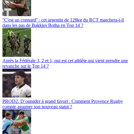
''C'est un connard'' : cet argentin de 128kg du RCT marchera-t-il
dans les pas de Bakkies Botha en Top 14 ?
Après la Fédérale 3, 2 et 1, qui est cet athlète qui vient prendre une
revanche sur le Top 14 ?
PROD2. D’outsider à grand favori : Comment Provence Rugby
compte assumer son nouveau statut ?