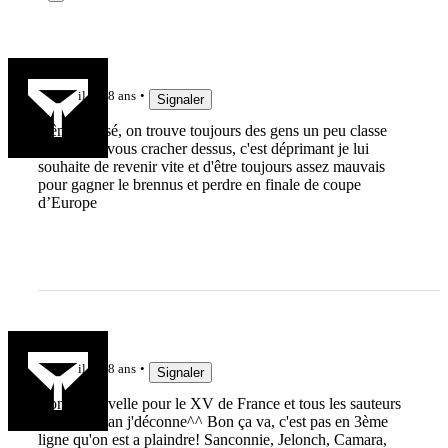
to7
il y a 8 ans
Signaler
même blessé, on trouve toujours des gens un peu classe
pour venir vous cracher dessus, c'est déprimant je lui
souhaite de revenir vite et d'être toujours assez mauvais
pour gagner le brennus et perdre en finale de coupe
d’Europe
oZbeck
il y a 8 ans
Signaler
Bonne nouvelle pour le XV de France et tous les sauteurs
adverses, nan j'déconne^^ Bon ça va, c'est pas en 3ème
ligne qu'on est a plaindre! Sanconnie, Jelonch, Camara,