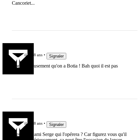
Cancoriet...
thib_autop
il y a 8 ans
Signaler
Bon, heureusement qu'on a Botia ! Bah quoi il est pas
français ?
bernie
il y a 8 ans
Signaler
C'est notre ami Serge qui l'opérera ? Car figurez vous qu'il
est... Plus sérieusement, ça peut être l'occasion de lancer