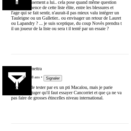
bon rétablissement a lui.. cela pose quand même question
sur la pertinence de cette liste élite, entre les blessures et
l'age qui se fait sentir, n'aurait-il pas mieux valu intégrer un
Tauleigne ou un Galletier.. ou envisager un retour de Lauret
ou Lapandry ? ... je suis sceptique, du coup Novès prendra t
il un joueur de la liste ou sera t il tenté par un essaie ?
Rémi teLamettra
il y a 8 ans
Signaler
l'occasion de tester par ex un pti Macalou, mais je parie
qu'ils vont juger qu'il faut essayer Cancorriet et que ça ne va
pas faire de grosses étincelles niveau international.