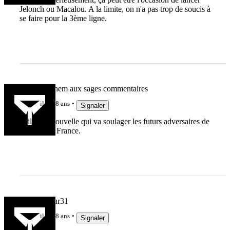
Jelonch ou Macalou. A la limite, on n'a pas trop de soucis à
se faire pour la 3ème ligne.
Grand Sachem aux sages commentaires
il y a 8 ans
Signaler
voilà une nouvelle qui va soulager les futurs adversaires de
l'équipe de France.
Chronicoeur31
il y a 8 ans
Signaler