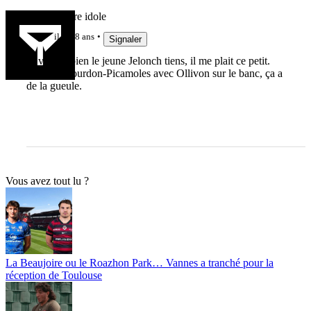
Imanol votre idole
il y a 8 ans
Signaler
Je verrais bien le jeune Jelonch tiens, il me plait ce petit.
Jelonch-Gourdon-Picamoles avec Ollivon sur le banc, ça a
de la gueule.
Vous avez tout lu ?
La Beaujoire ou le Roazhon Park… Vannes a tranché pour la
réception de Toulouse