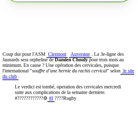
Coup dur pour l'ASM
Clermont
Auvergne
. La 3e-ligne des
Jaunards sera orpheline de
Damien Chouly
pour trois mois au
minimum. En cause ? Une opération des cervicales, puisque
l'international "
souffre
d’une hernie du rachis cervical
" selon
le site
du club
.
Le verdict est tombé, operation des cervicales mercredi
suite aux complications de la semaine derniere.
#????????????⚙️
#I
????Rugby