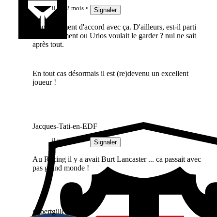
il y a 2 mois
Signaler
Complètement d'accord avec ça. D'ailleurs, est-il parti
volontairement ou Urios voulait le garder ? nul ne sait
après tout.
En tout cas désormais il est (re)devenu un excellent
joueur !
Jacques-Tati-en-EDF
il y a 2 mois
Signaler
Au Racing il y a avait Burt Lancaster ... ca passait avec
pas grand monde !
gilbertgilles