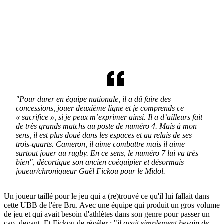
"Pour durer en équipe nationale, il a dû faire des
concessions, jouer deuxième ligne et je comprends ce
« sacrifice », si je peux m’exprimer ainsi. Il a d’ailleurs fait
de très grands matchs au poste de numéro 4. Mais à mon
sens, il est plus doué dans les espaces et au relais de ses
trois-quarts. Cameron, il aime combattre mais il aime
surtout jouer au rugby. En ce sens, le numéro 7 lui va très
bien", décortique son ancien coéquipier et désormais
joueur/chroniqueur Gaël Fickou pour le Midol.
Un joueur taillé pour le jeu qui a (re)trouvé ce qu'il lui fallait dans
cette UBB de l'ère Bru. Avec une équipe qui produit un gros volume
de jeu et qui avait besoin d'athlètes dans son genre pour passer un
cap, devant. Et Fickou de révéler : "
il avait simplement besoin de