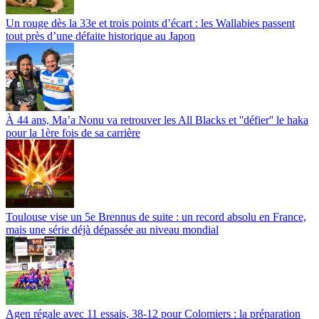
Un rouge dès la 33e et trois points d’écart : les Wallabies passent
tout près d’une défaite historique au Japon
À 44 ans, Ma’a Nonu va retrouver les All Blacks et ''défier'' le haka
pour la 1ère fois de sa carrière
Toulouse vise un 5e Brennus de suite : un record absolu en France,
mais une série déjà dépassée au niveau mondial
Agen régale avec 11 essais, 38-12 pour Colomiers : la préparation