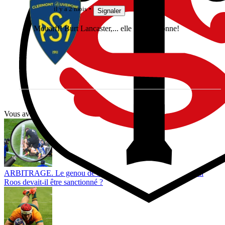
il y a 2 mois
Signaler
Mouarff! Burt Lancaster,... elle est très bonne!
Vous avez tout lu ?
ARBITRAGE. Le genou de Fabian Holland sur la tête d’Evan
Roos devait-il être sanctionné ?