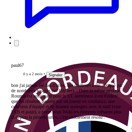
paul67
il y a 2 mois
Signaler
bon j'ai jamais été fan d'urios, qui d'ailleurs à été critiqué par
de nombreux joueurs (tel fritz lee)... Dans la même période
Roumat est aussi parti pour le ST. autrement il est évident
que les résultats passent par un joueur en confiance, une
cohésion d'équipe et de bonnes synergies avec le staff (voir
l'AB et patat), a priori pour Woki les éléments n'étaient plus
là depuis la période urios, c'est visiblement résolu .