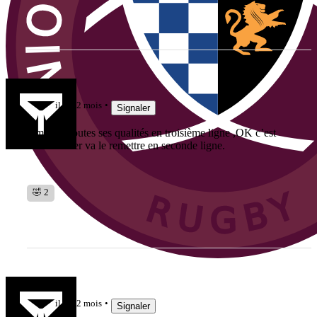
jujudethil
il y a 2 mois
Signaler
il montre toutes ses qualités en troisième ligne ,OK c’est
noté. Galtier va le remettre en seconde ligne.
🤣 2
guedin81
il y a 2 mois
Signaler