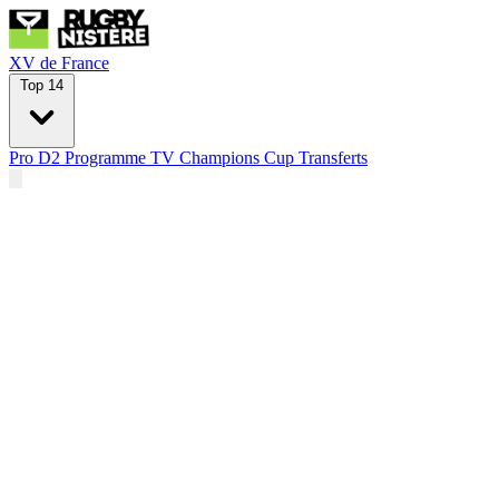
XV de France
Top 14
Pro D2
Programme TV
Champions Cup
Transferts