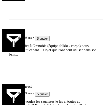
kiki_74
il y a 9 ans
Signaler
Aux Lunatics à Grenoble (équipe folklo - corpo) nous
avons le petit canard... Objet que l'ont peut utiliser dans son
bain...
virilmaiscorrect
il y a 9 ans
Signaler
Bé si vous voulez les saucisses je les ai toutes au