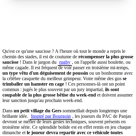
Qu'est ce qu'une saucisse ? A l'heure où tout le monde a repris le
chemin des stades, il est de coutume de
récompenser la plus grosse
saucisse
! Dans le jargon du
rugby
, on l'appelle aussi boulette, ou
même cagade. Il est fréquent de voir passer en troisième mi-temps,
un type vêtu d'un déguisement de poussin
ou un bonhomme avec
la célèbre casquette du meilleur grimpeur. Voire même des gus
se
trimballer un hamster en cage
! Ces personnes-là ont un point
commun : jugés le plus souvent par un jury impartial,
ils sont
coupable de la plus grosse bêtise du week-end
et doivent assumer
leur sanction jusqu'au prochain week-end.
Dans
un petit village du Gers
sommeillait depuis longtemps une
brillante idée.
Inspiré par Bourgoin
, les joueurs du PAC de Panjas
devront se méfier de leurs gestes techniques, souvent présents en
troisième série. Ce splendide bolide est en effet remis en jeu chaque
dimanche et
le joueur devra repartir avec ce véhicule toutes