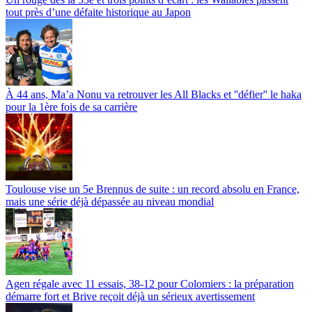
tout près d’une défaite historique au Japon
À 44 ans, Ma’a Nonu va retrouver les All Blacks et ''défier'' le haka
pour la 1ère fois de sa carrière
Toulouse vise un 5e Brennus de suite : un record absolu en France,
mais une série déjà dépassée au niveau mondial
Agen régale avec 11 essais, 38-12 pour Colomiers : la préparation
démarre fort et Brive reçoit déjà un sérieux avertissement