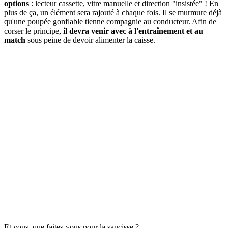
options
: lecteur cassette, vitre manuelle et direction "insistée" ! En
plus de ça, un élément sera rajouté à chaque fois. Il se murmure déjà
qu'une poupée gonflable tienne compagnie au conducteur. Afin de
corser le principe,
il devra venir avec à l'entraînement et au
match
sous peine de devoir alimenter la caisse.
Et vous, que faites-vous pour la saucisse ?