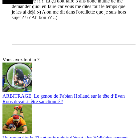
rugbynistère !!!!! Et ça doit faire 3 ans donc inutile de me
demander quoi en faire car vous me dites tout le temps que
je les ai déjà :-) A on me dit dans l'oreillette que je suis hors
sujet ???? Ah bon ?? :-)
Vous avez tout lu ?
ARBITRAGE. Le genou de Fabian Holland sur la tête d’Evan
Roos devait-il être sanctionné ?
Un rouge dès la 33e et trois points d’écart : les Wallabies passent