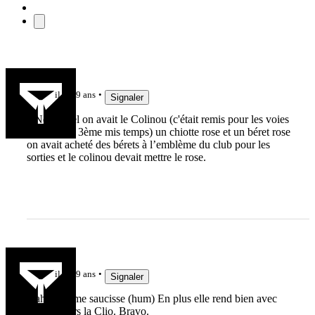
lau1
il y a 9 ans
Signaler
à Neuchâtel on avait le Colinou (c'était remis pour les voies
de fait post 3ème mis temps) un chiotte rose et un béret rose
on avait acheté des bérets à l’emblème du club pour les
sorties et le colinou devait mettre le rose.
Zejack
il y a 9 ans
Signaler
Haha énorme saucisse (hum) En plus elle rend bien avec
ces couleurs la Clio. Bravo.