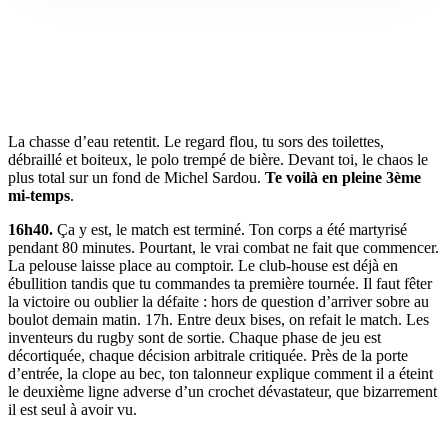
La chasse d’eau retentit. Le regard flou, tu sors des toilettes,
débraillé et boiteux, le polo trempé de bière. Devant toi, le chaos le
plus total sur un fond de Michel Sardou.
Te voilà en pleine 3ème
mi-temps
.
16h40.
Ça y est, le match est terminé. Ton corps a été martyrisé
pendant 80 minutes. Pourtant, le vrai combat ne fait que commencer.
La pelouse laisse place au comptoir. Le club-house est déjà en
ébullition tandis que tu commandes ta première tournée. Il faut fêter
la victoire ou oublier la défaite : hors de question d’arriver sobre au
boulot demain matin. 17h. Entre deux bises, on refait le match. Les
inventeurs du rugby sont de sortie. Chaque phase de jeu est
décortiquée, chaque décision arbitrale critiquée. Près de la porte
d’entrée, la clope au bec, ton talonneur explique comment il a éteint
le deuxième ligne adverse d’un crochet dévastateur, que bizarrement
il est seul à avoir vu.