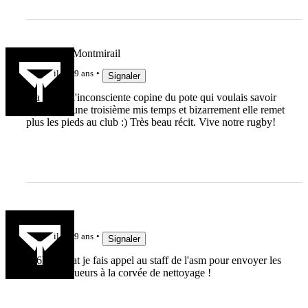
Hubert de Montmirail
il y a 9 ans
Signaler
Il a oublié l'inconsciente copine du pote qui voulais savoir
ce qu'était une troisième mis temps et bizarrement elle remet
plus les pieds au club :) Très beau récit. Vive notre rugby!
lebison
il y a 9 ans
Signaler
A 6h du mat je fais appel au staff de l'asm pour envoyer les
premiers joueurs à la corvée de nettoyage !