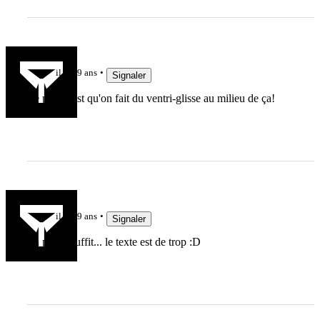
Piekx
il y a 9 ans
Signaler
Le pire, c'est qu'on fait du ventri-glisse au milieu de ça!
maitrederf
il y a 9 ans
Signaler
La photo suffit... le texte est de trop :D