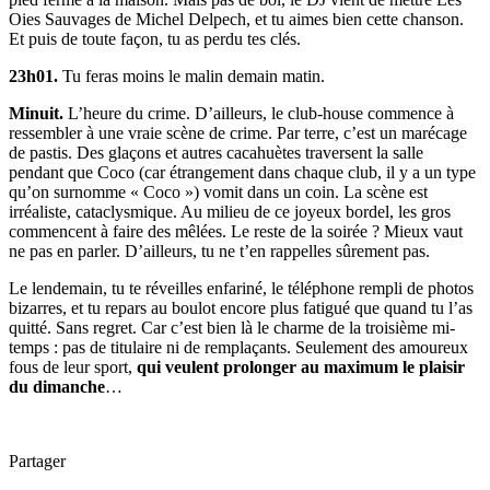
Oies Sauvages de
Michel Delpech
, et tu aimes bien cette chanson.
Et puis de toute façon, tu as perdu tes clés.
23h01.
Tu feras moins le malin demain matin.
Minuit.
L’heure du crime. D’ailleurs, le club-house commence à
ressembler à une vraie scène de crime. Par terre, c’est un marécage
de pastis. Des glaçons et autres cacahuètes traversent la salle
pendant que Coco (car étrangement dans chaque club, il y a un type
qu’on surnomme « Coco ») vomit dans un coin. La scène est
irréaliste, cataclysmique. Au milieu de ce joyeux bordel, les gros
commencent à faire des mêlées. Le reste de la soirée ? Mieux vaut
ne pas en parler. D’ailleurs, tu ne t’en rappelles sûrement pas.
Le lendemain, tu te réveilles enfariné, le téléphone rempli de photos
bizarres, et tu repars au boulot encore plus fatigué que quand tu l’as
quitté. Sans regret. Car c’est bien là le charme de la troisième mi-
temps : pas de titulaire ni de remplaçants. Seulement des amoureux
fous de leur sport,
qui veulent prolonger au maximum le plaisir
du dimanche
…
Partager