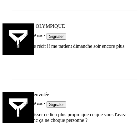
CASTRES OLYMPIQUE
il y a 9 ans
Signaler
lool superbe récit !! me tardent dimanche soir encore plus
!!!!!!!
Gregory L'envolée
il y a 9 ans
Signaler
Merci de laisser ce lieu plus propre que ce que vous l'avez
trouvé. Donc ça ne choque personne ?