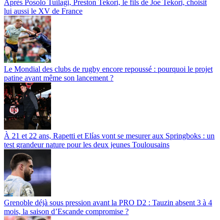
Après Posolo Tuilagi, Preston Tekori, le fils de Joe Tekori, choisit
lui aussi le XV de France
Le Mondial des clubs de rugby encore repoussé : pourquoi le projet
patine avant même son lancement ?
À 21 et 22 ans, Rapetti et Elías vont se mesurer aux Springboks : un
test grandeur nature pour les deux jeunes Toulousains
Grenoble déjà sous pression avant la PRO D2 : Tauzin absent 3 à 4
mois, la saison d’Escande compromise ?