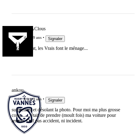
ChausetteAClous
il y a 9 ans
Signaler
A 6h du mat, les Vrais font le ménage...
ankou
il y a 9 ans
Signaler
surprenant et désolant la photo. Pour moi ma plus grosse
conn....... était de prendre (moult fois) ma voiture pour
rentrer. Ouf pas accident, ni incident.