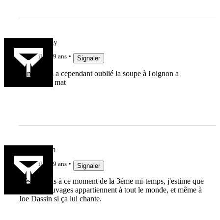
arnaud famy
il y a 9 ans
Signaler
Yanis Dom a cependant oublié la soupe à l'oignon a
3heures du mat
YannisDom
il y a 9 ans
Signaler
Désolé mais à ce moment de la 3ème mi-temps, j'estime que
les Oies sauvages appartiennent à tout le monde, et même à
Joe Dassin si ça lui chante.