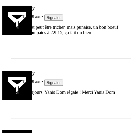
arnaud famy
il y a 9 ans
Signaler
manger c'est peut être tricher, mais punaise, un bon boeuf
bourguignon pates à 22h15, ça fait du bien
arnaud famy
il y a 9 ans
Signaler
Comme toujours, Yanis Dom régale ! Merci Yanis Dom
PouleJ