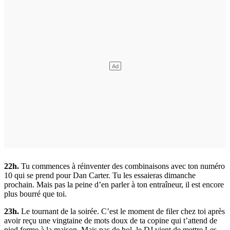
22h.
Tu commences à réinventer des combinaisons avec ton numéro
10 qui se prend pour Dan Carter. Tu les essaieras dimanche
prochain. Mais pas la peine d’en parler à ton entraîneur, il est encore
plus bourré que toi.
23h.
Le tournant de la soirée. C’est le moment de filer chez toi après
avoir reçu une vingtaine de mots doux de ta copine qui t’attend de
pied ferme à la maison. Mais pas de bol, le DJ vient de mettre Les