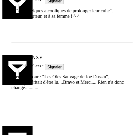
il y a 9 ans
Signaler
... "et à quelques alcooliques de prolonger leur cuite".
Bravo à l'auteur, et à sa femme ! ^ ^
MARCFANXV
il y a 9 ans
Signaler
Rien que pour : "Les Oies Sauvage de Joe Dassin",
l'Article méritait d'être lu....Bravo et Merci.....Rien n'a donc
changé...........
cahues