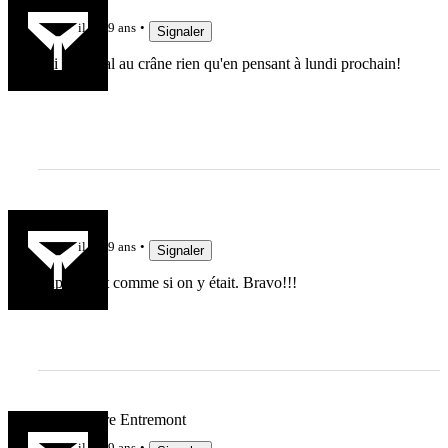
il y a 9 ans
Signaler
J'ai déjà mal au crâne rien qu'en pensant à lundi prochain!
^^
sorgina
il y a 9 ans
Signaler
Super, c'est comme si on y était. Bravo!!!
Marc Lièvre Entremont