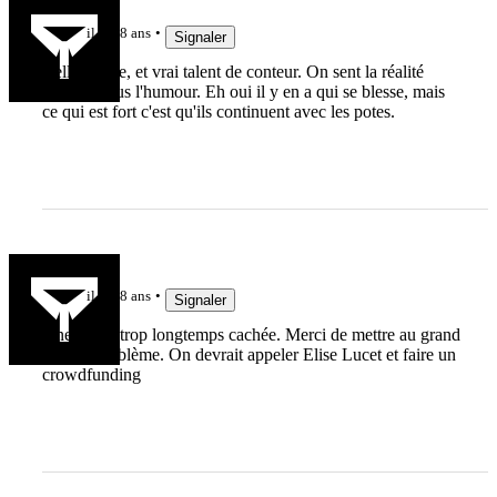
breiz93
il y a 8 ans
Signaler
Belle plume, et vrai talent de conteur. On sent la réalité
poindre sous l'humour. Eh oui il y en a qui se blesse, mais
ce qui est fort c'est qu'ils continuent avec les potes.
Krakinut
il y a 8 ans
Signaler
Une vérité trop longtemps cachée. Merci de mettre au grand
jour ce problème. On devrait appeler Elise Lucet et faire un
crowdfunding