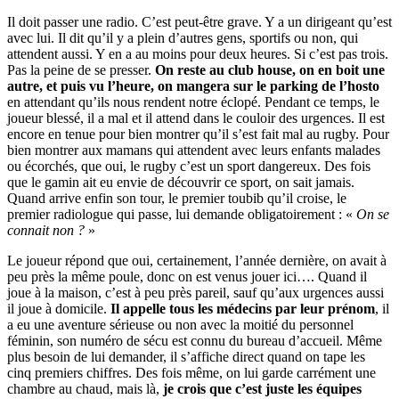
Il doit passer une radio. C’est peut-être grave. Y a un dirigeant qu’est
avec lui. Il dit qu’il y a plein d’autres gens, sportifs ou non, qui
attendent aussi. Y en a au moins pour deux heures. Si c’est pas trois.
Pas la peine de se presser.
On reste au club house, on en boit une
autre, et puis vu l’heure, on mangera sur le parking de l’hosto
en attendant qu’ils nous rendent notre éclopé. Pendant ce temps, le
joueur blessé, il a mal et il attend dans le couloir des urgences. Il est
encore en tenue pour bien montrer qu’il s’est fait mal au rugby. Pour
bien montrer aux mamans qui attendent avec leurs enfants malades
ou écorchés, que oui, le rugby c’est un sport dangereux. Des fois
que le gamin ait eu envie de découvrir ce sport, on sait jamais.
Quand arrive enfin son tour, le premier toubib qu’il croise, le
premier radiologue qui passe, lui demande obligatoirement : «
On se
connait non ?
»
Le joueur répond que oui, certainement, l’année dernière, on avait à
peu près la même poule, donc on est venus jouer ici…. Quand il
joue à la maison, c’est à peu près pareil, sauf qu’aux urgences aussi
il joue à domicile.
Il appelle tous les médecins par leur prénom
, il
a eu une aventure sérieuse ou non avec la moitié du personnel
féminin, son numéro de sécu est connu du bureau d’accueil. Même
plus besoin de lui demander, il s’affiche direct quand on tape les
cinq premiers chiffres. Des fois même, on lui garde carrément une
chambre au chaud, mais là,
je crois que c’est juste les équipes