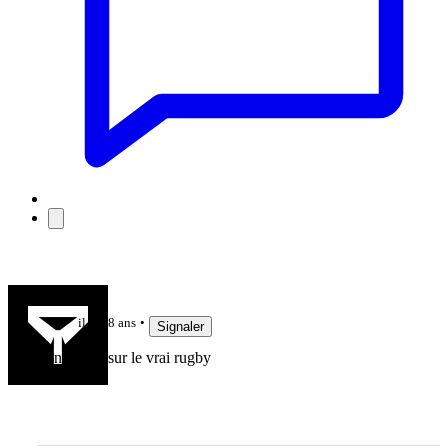
lole31
il y a 8 ans
Signaler
bon article sur le vrai rugby