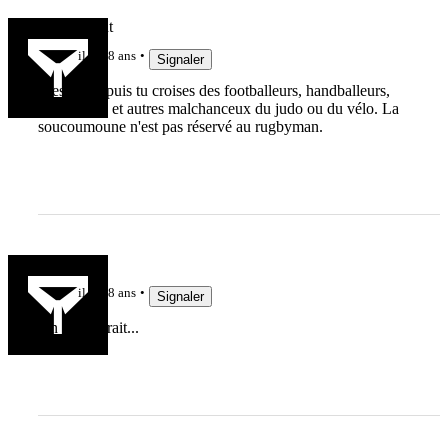
Droitdevant
il y a 8 ans
Signaler
C'est ça et puis tu croises des footballeurs, handballeurs,
basketteurs et autres malchanceux du judo ou du vélo. La
soucoumoune n'est pas réservé au rugbyman.
lelinzhou
il y a 8 ans
Signaler
On s'y croirait...