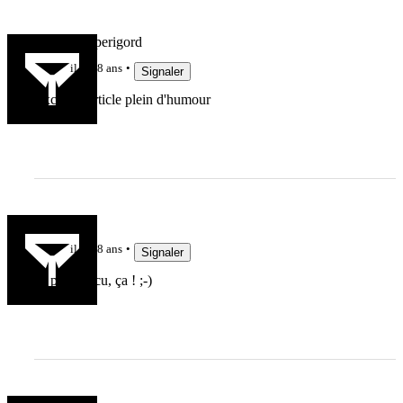
Latruffeduperigord
il y a 8 ans
Signaler
Excelent article plein d'humour
spir
il y a 8 ans
Signaler
ça pue l'vécu, ça ! ;-)